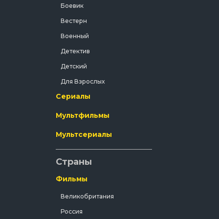
Боевик
Вестерн
Военный
Детектив
Детский
Для Взрослых
Сериалы
Документальный
Драма
Мультфильмы
Зарубежный
Мультсериалы
Исторический
История
Страны
Комедия
Фильмы
Концерт
Великобритания
Короткометражка
Россия
Короткометражный