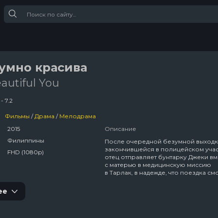
умно красива
autiful You
- 7.2
Фильмы
/
Драма
/
Мелодрама
2015
Описание
Филиппины
После очередной безумной выходк
закончившейся в полицейском учас
FHD (1080p)
отец отправляет бунтарку Джеки вм
с матерью в медицинскую миссию
в Тарлак, в надежде, что поездка см
научить ее уму-разуму. Там Джеки
знакомится с жизнерадостным пар
ее
Кико, сыном местного мэра и воло
который покажет ей, насколько
неповторима жизнь и как важно уме