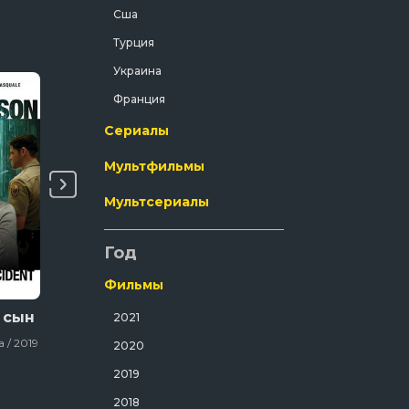
Сша
Криминал
Турция
Мелодрама
Украина
Мистический
Франция
Музыка
Сериалы
Мюзикл
Мультфильмы
Полнометражный
Приключения
Мультсериалы
Путешествия
Год
Развлекательный
Русский
Фильмы
Семейный
 сын
Пришло время
Саманта: Каникул
2021
вернуться домой к
американской
Спорт
 / 2019
2020
Рождеству
девочки
Фильмы / Драма / 2019
Спортивный
2019
Триллер
2018