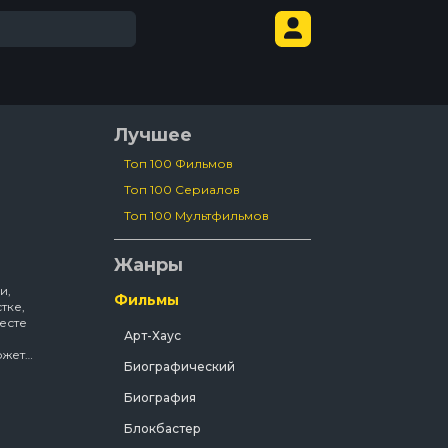
Лучшее
Топ 100 Фильмов
Топ 100 Сериалов
Топ 100 Мультфильмов
Жанры
и,
Фильмы
тке,
есте
Арт-Хаус
ожет
Биографический
еньком
Биография
нтером,
Блокбастер
ть