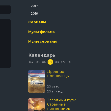
Ужасы
2017
Фантастика
2016
Фильм-Нуар
Сериалы
Фэнтези
Мультфильмы
Эротика
Мультсериалы
Календарь
04
05
06
07
08
09
10
В изоляции
Древние
Discover
пришельцы
Смерте
улов
3 сезон
20 сезон
21 сезон
 эпизод
20 эпизод
16 эпизод
Темная
Звёздный путь:
Укрыти
сторона ринга
Странные
новые миры