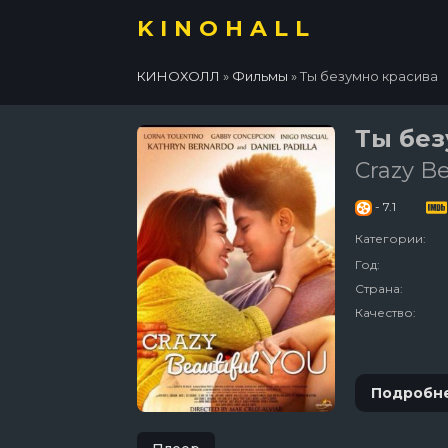
KINOHALL
КИНОХОЛЛ
»
Фильмы
» Ты безумно красива
Ты без
Crazy Be
- 7.1
Категории:
Год:
Страна:
Качество:
Подробн