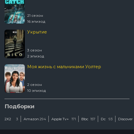
21 сезон
16 эпизод
Укрытие
3 сезон
2 эпизод
Моя жизнь с мальчиками Уолтер
2 сезон
10 эпизод
Шугар
Подборки
2Х2
3
Amazon
294
Apple Tv+
171
Bbc
157
Dc
93
Discover
2 сезон
2 эпизод