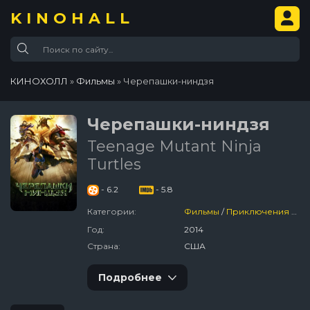
KINOHALL
КИНОХОЛЛ
»
Фильмы
» Черепашки-ниндзя
Черепашки-ниндзя
Teenage Mutant Ninja
Turtles
- 6.2
- 5.8
Категории:
Фильмы
/
Приключения
/
За
Год:
2014
Страна:
США
Подробнее