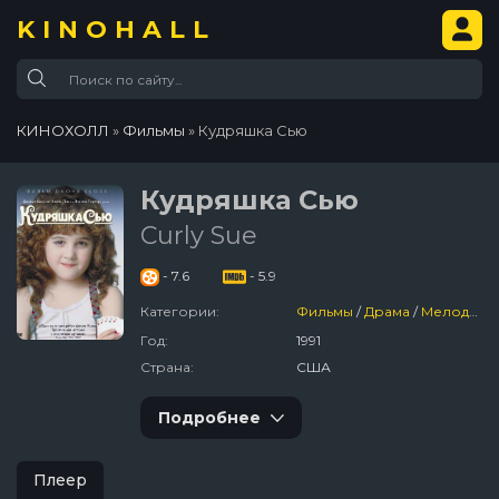
KINOHALL
КИНОХОЛЛ
»
Фильмы
» Кудряшка Сью
Кудряшка Сью
Curly Sue
- 7.6
- 5.9
Категории:
Фильмы
/
Драма
/
Мелодрама
Год:
1991
Страна:
США
Подробнее
Плеер