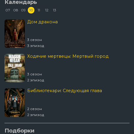
Календарь
07
08
09
10
11
12
13
Дом дракона
3 сезон
3 эпизод
Ходячие мертвецы: Мертвый город
3 сезон
2 эпизод
Библиотекари: Следующая глава
2 сезон
2 эпизод
События прошедшей недели с Джоном
Подборки
Оливером