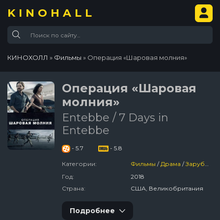
KINOHALL
КИНОХОЛЛ
»
Фильмы
» Операция «Шаровая молния»
Операция «Шаровая
молния»
Entebbe / 7 Days in
Entebbe
- 5.7
- 5.8
Категории:
Фильмы
/
Драма
/
Зарубежный
Год:
2018
Страна:
США, Великобритания
Подробнее