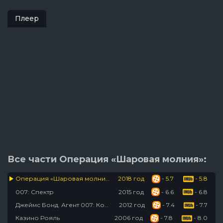
Плеер
Все части Операция «Шаровая молния»:
Операция «Шаровая молния»
2018 год
- 5.7
- 5.8
007: Спектр
2015 год
- 6.6
- 6.8
Джеймс Бонд. Агент 007: Координаты «Скайфолл»
2012 год
- 7.4
- 7.7
Казино Рояль
2006 год
- 7.8
- 8.0