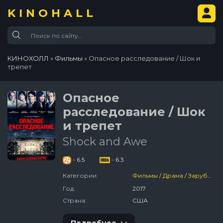
KINOHALL
КИНОХОЛЛ
»
Фильмы
» Опасное расследование / Шок и
трепет
Опасное
расследование / Шок
и трепет
Shock and Awe
- 6.5
- 6.3
Категории:
Фильмы
/
Драма
/
Зарубежный
Год:
2017
Страна:
США