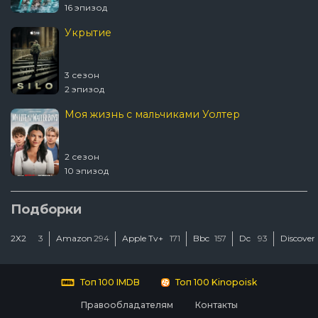
16 эпизод
Укрытие
3 сезон
2 эпизод
Моя жизнь с мальчиками Уолтер
2 сезон
10 эпизод
Шугар
Подборки
2Х2
3
Amazon
294
Apple Tv+
171
Bbc
157
Dc
93
Discover
2 сезон
2 эпизод
Топ 100 IMDB
Топ 100 Kinopoisk
Правообладателям
Контакты