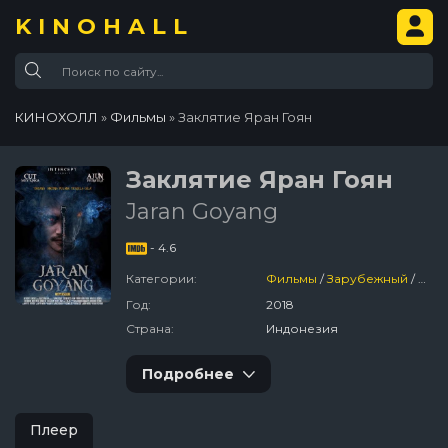
KINOHALL
КИНОХОЛЛ
»
Фильмы
» Заклятие Яран Гоян
Заклятие Яран Гоян
Jaran Goyang
- 4.6
Категории:
Фильмы
/
Зарубежный
/
Ужа
Год:
2018
Страна:
Индонезия
Подробнее
Плеер