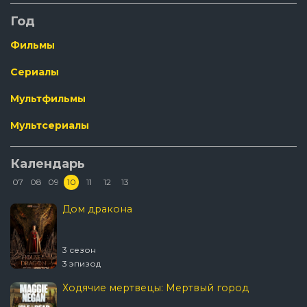
Год
Фильмы
Сериалы
Мультфильмы
Мультсериалы
Календарь
07
08
09
10
11
12
13
Дом дракона
3 сезон
3 эпизод
Ходячие мертвецы: Мертвый город