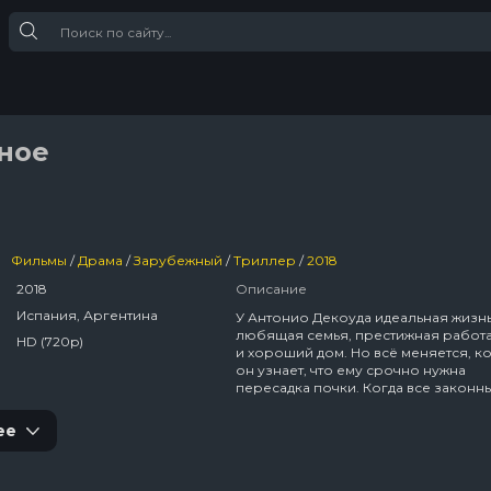
ное
Фильмы
/
Драма
/
Зарубежный
/
Триллер
/
2018
2018
Описание
Испания, Аргентина
У Антонио Декоуда идеальная жизнь
любящая семья, престижная работ
HD (720p)
и хороший дом. Но всё меняется, ко
он узнает, что ему срочно нужна
пересадка почки. Когда все законн
не работают, он обращается к чёр
рынку.
ее