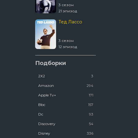
3 сезон
4 сезон
21 эпизод
2 эпизод
Тед Лассо
1670
3 сезон
2 сезон
12 эпизод
8 эпизод
Ковчег
Подборки
2Х2
3
2 сезон
12 эпизод
Amazon
294
Люди Икс ’97
Apple Tv+
171
Bbc
157
2 сезон
Dc
93
7 эпизод
Discovery
54
Disney
336