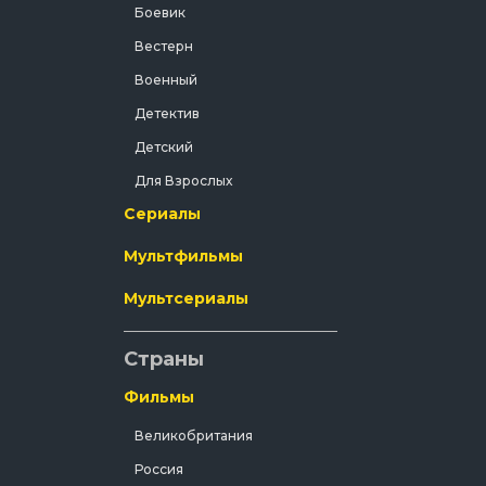
Боевик
Вестерн
Военный
Детектив
Детский
Для Взрослых
Сериалы
Документальный
Драма
Мультфильмы
Зарубежный
Мультсериалы
Исторический
История
Страны
Комедия
Фильмы
Концерт
Великобритания
Короткометражка
Россия
Короткометражный