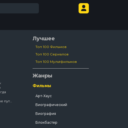
Лучшее
Топ 100 Фильмов
Топ 100 Сериалов
Топ 100 Мультфильмов
Жанры
:
Фильмы
а
гда
Арт-Хаус
ые пути
Биографический
ному
Биография
Блокбастер