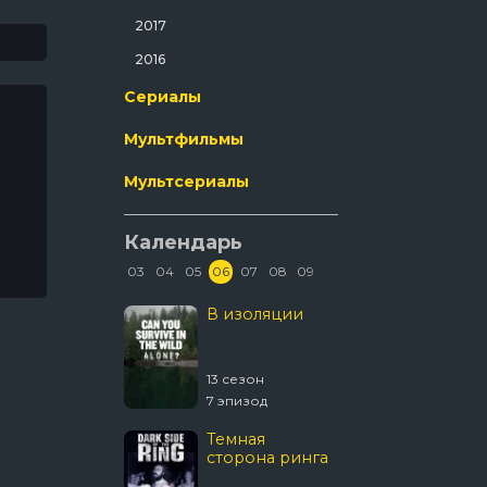
Ужасы
2017
Фантастика
2016
Фильм-Нуар
Сериалы
Фэнтези
Мультфильмы
Эротика
Мультсериалы
Календарь
03
04
05
06
07
08
09
Колин из
В изоляции
Древни
бухгалтерии
пришел
 сезон
13 сезон
20 сезон
8 эпизод
7 эпизод
20 эпизо
Темная
Звёздны
сторона ринга
Странн
новые 