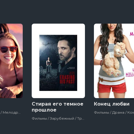
Стирая его темное
Конец любви
прошлое
Фильмы / Драма / Мелодрама / Зарубежный / Про Любовь / Сша
Фильмы / Зарубежный / Триллер / Для Взрослых / Сша / 2019