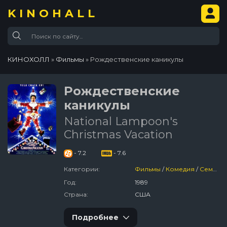
KINOHALL
КИНОХОЛЛ
»
Фильмы
» Рождественские каникулы
Рождественские
каникулы
National Lampoon's
Christmas Vacation
- 7.2
- 7.6
Категории:
Фильмы
/
Комедия
/
Семейный
Год:
1989
Страна:
США
Подробнее