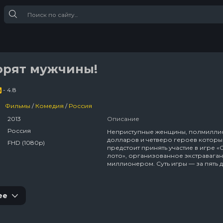
орят мужчины!
- 4.8
Фильмы
/
Комедия
/
Россия
2013
Описание
Россия
Неприступные женщины, полмилли
долларов и четверо героев котор
FHD (1080p)
предстоит принять участие в игре «
лото», организованное экстравага
миллионером. Суть игры — за пять 
соблазнить как можно больше жен
на морском курорте. Получив задан
великолепная четверка бросается 
ее
Но все цели совсем
не простые — бабушка, жена олигар
девственница, феминистка, сектантк
приз получит только лучший. Кажды