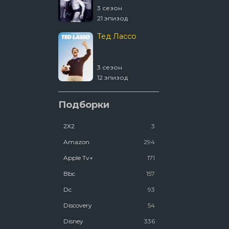
3 сезон
4 сезон
21 эпизод
2 эпизод
Тед Лассо
1670
3 сезон
2 сезон
12 эпизод
8 эпизод
Ковчег
Подборки
2Х2
3
2 сезон
12 эпизод
Amazon
294
Люди Икс ’97
Apple Tv+
171
Bbc
157
2 сезон
Dc
93
7 эпизод
Discovery
54
Disney
336