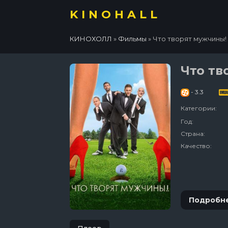
KINOHALL
КИНОХОЛЛ
»
Фильмы
» Что творят мужчины!
Что тв
- 3.3
Категории:
Год:
Страна:
Качество:
Подробн