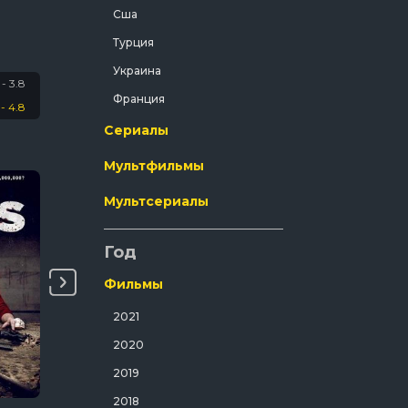
Сша
Криминал
Турция
Мелодрама
Украина
Мистический
- 3.8
Франция
- 4.8
Музыка
Сериалы
Мюзикл
Мультфильмы
Полнометражный
Приключения
Мультсериалы
Путешествия
Год
Развлекательный
Русский
Фильмы
Семейный
2021
Спорт
2020
Спортивный
2019
Триллер
2018