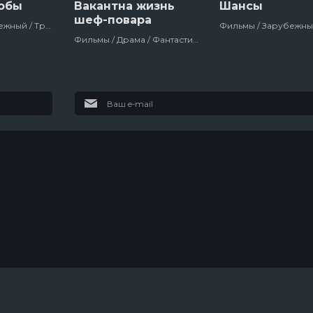
обы
Вакантна жизнь
Шансы
шеф-повара
Фильмы / Зарубежный / Триллер / Сша / 2019
Фильмы / Драма / Фантастика / Триллер / Русский / Россия / 2016
Гранчестер
Футурама
11 сезон
10 сезон
2
8 эпизод
10 эпизод
Дом дракона
Настоящий
американец /
Всеамериканский