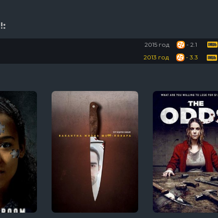
!:
2015 год
- 2.1
2013 год
- 3.3