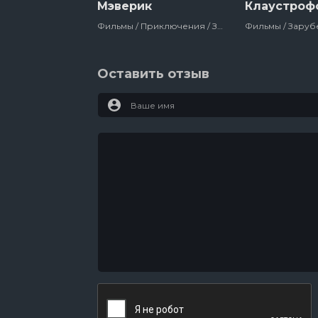
Мэверик
Клаустроф
Фильмы / Приключения / Зарубежный / Триллер / Боевик / Комедия / Вестерн / Для Мужчин / Про Ограбления, Аферы И Мошенников / Лучшие Фильмы 20 Века / Сша
Оставить отзыв