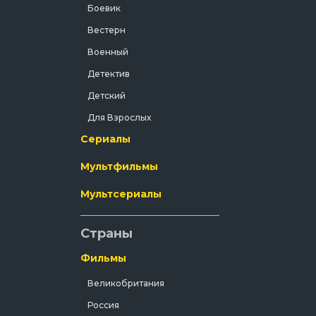
 и все
Боевик
ь
Вестерн
шается
Военный
Детектив
Детский
Для Взрослых
Сериалы
Документальный
Драма
Мультфильмы
Зарубежный
Мультсериалы
Исторический
История
Страны
Комедия
Фильмы
Концерт
Великобритания
Короткометражка
Россия
Короткометражный