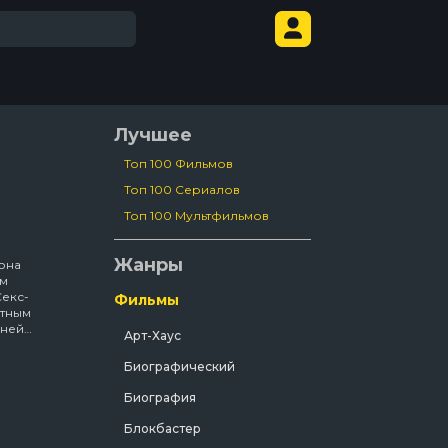
Лучшее
Топ 100 Фильмов
Топ 100 Сериалов
Топ 100 Мультфильмов
Жанры
она
ым
Секс-
Фильмы
нтным
дней
Арт-Хаус
щин
ия,
Биографический
в бой.
Биография
ха,
а — и
Блокбастер
й