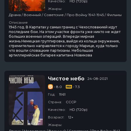
Качество:
HD (720p)
Жанры:
Драма / Военный / Советские / Про Войну 1941-1945 / Фильмы
Описание
1945 год. В Карпатах у самых границ с Чехословакией идут
последние бои. На этом участке фронта уже никто не ждет
больших военных операций. Впереди мирная
жизнь.Немецкая группировка, выйдя из кольца окружения,
стремительно направляется к городу Марице, куда только
что вошли словацкие партизаны. Небольшая
артиллерийская батарея капитана Новикова
Чистое небо
24-08-2021
- 8.0
- 7.3
Год:
1961
Страна:
СССР
Качество:
HD (720p)
Возраст:
12+
Жанры:
Драма / Мелодрама / Военный / Советские / Про Войну 1941-