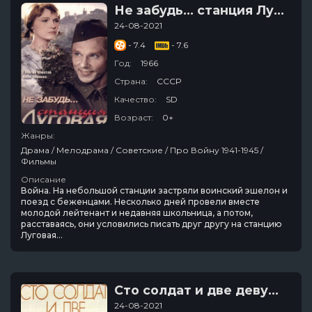
Не забудь... станция Луговая
24-08-2021
- 7.4
- 7.6
Год:
1966
Страна:
СССР
Качество:
SD
Возраст:
0+
Жанры:
Драма / Мелодрама / Советские / Про Войну 1941-1945 /
Фильмы
Описание
Война. На небольшой станции застряли воинский эшелон и
поезд с беженцами. Несколько дней провели вместе
молодой лейтенант и недавняя школьница, а потом,
расставаясь, они условились писать друг другу на станцию
Луговая...
Сто солдат и две девушки
24-08-2021