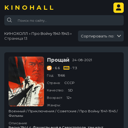
KINOHALL
КИНОХОЛЛ
»
Про Войну 1941-1945
»
Сортировать по:
Страница 13
Прощай
24-08-2021
- 6.6
- 7.3
Год:
1966
Страна:
СССР
Качество:
SD
Возраст:
12+
Жанры:
Военный / Приключения / Советские / Про Войну 1941-1945 /
Фильмы
Описание
Весна 1944 г. Фашисты ещё в Севастополе, там идут