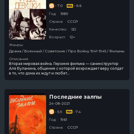
- 7.0
- 6.6
Год:
1989
Страна:
СССР
Качество:
SD
Возраст:
12+
Жанры:
Драма / Военный / Советские / Про Войну 1941-1945 / Фильмы
Описание
Вторая мировая война. Героиня фильма — санинструктор
Аля Буланина, общение с которой возрождает веру солдат
в то, что дома их ждут и любят...
Последние залпы
24-08-2021
- 5.9
- 7.4
Год:
1961
Страна:
СССР