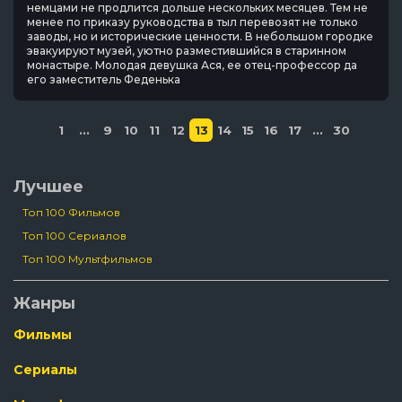
немцами не продлится дольше нескольких месяцев. Тем не
менее по приказу руководства в тыл перевозят не только
заводы, но и исторические ценности. В небольшом городке
эвакуируют музей, уютно разместившийся в старинном
монастыре. Молодая девушка Ася, ее отец-профессор да
его заместитель Феденька
1
...
9
10
11
12
13
14
15
16
17
...
30
Лучшее
Топ 100 Фильмов
Топ 100 Сериалов
Топ 100 Мультфильмов
Жанры
Фильмы
Сериалы