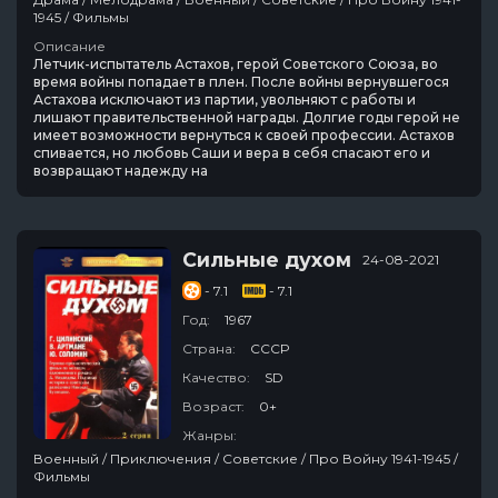
1945 / Фильмы
Описание
Летчик-испытатель Астахов, герой Советского Союза, во
время войны попадает в плен. После войны вернувшегося
Астахова исключают из партии, увольняют с работы и
лишают правительственной награды. Долгие годы герой не
имеет возможности вернуться к своей профессии. Астахов
спивается, но любовь Саши и вера в себя спасают его и
возвращают надежду на
Сильные духом
24-08-2021
- 7.1
- 7.1
Год:
1967
Страна:
СССР
Качество:
SD
Возраст:
0+
Жанры:
Военный / Приключения / Советские / Про Войну 1941-1945 /
Фильмы