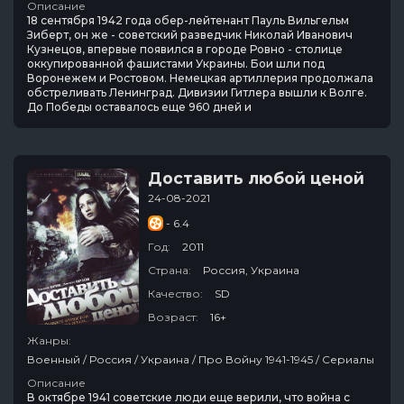
Описание
18 сентября 1942 года обер-лейтенант Пауль Вильгельм
Зиберт, он же - советский разведчик Николай Иванович
Кузнецов, впервые появился в городе Ровно - столице
оккупированной фашистами Украины. Бои шли под
Воронежем и Ростовом. Немецкая артиллерия продолжала
обстреливать Ленинград. Дивизии Гитлера вышли к Волге.
До Победы оставалось еще 960 дней и
Доставить любой ценой
24-08-2021
- 6.4
Год:
2011
Страна:
Россия, Украина
Качество:
SD
Возраст:
16+
Жанры:
Военный / Россия / Украина / Про Войну 1941-1945 / Сериалы
Описание
В октябре 1941 советские люди еще верили, что война с