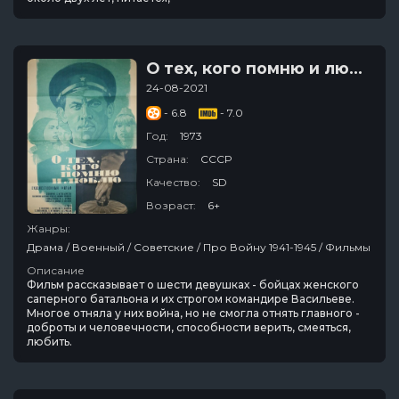
О тех, кого помню и люблю
24-08-2021
- 6.8
- 7.0
Год:
1973
Страна:
СССР
Качество:
SD
Возраст:
6+
Жанры:
Драма / Военный / Советские / Про Войну 1941-1945 / Фильмы
Описание
Фильм рассказывает о шести девушках - бойцах женского
саперного батальона и их строгом командире Васильеве.
Многое отняла у них война, но не смогла отнять главного -
доброты и человечности, способности верить, смеяться,
любить.