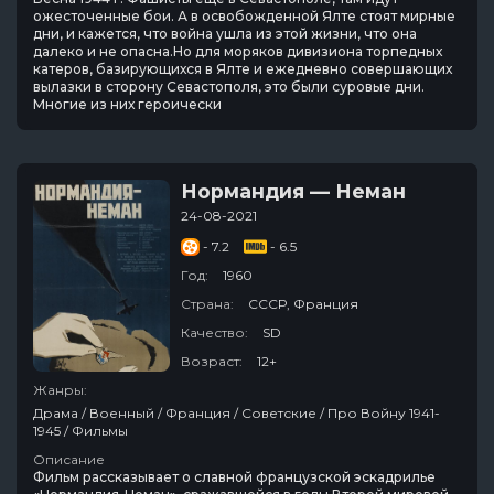
ожесточенные бои. А в освобожденной Ялте стоят мирные
дни, и кажется, что война ушла из этой жизни, что она
далеко и не опасна.Но для моряков дивизиона торпедных
катеров, базирующихся в Ялте и ежедневно совершающих
вылазки в сторону Севастополя, это были суровые дни.
Многие из них героически
Нормандия — Неман
24-08-2021
- 7.2
- 6.5
Год:
1960
Страна:
СССР, Франция
Качество:
SD
Возраст:
12+
Жанры:
Драма / Военный / Франция / Советские / Про Войну 1941-
1945 / Фильмы
Описание
Фильм рассказывает о славной французской эскадрилье