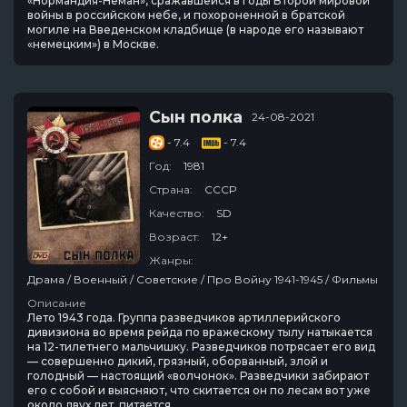
«Нормандия-Неман», сражавшейся в годы Второй мировой
войны в российском небе, и похороненной в братской
могиле на Введенском кладбище (в народе его называют
«немецким») в Москве.
Сын полка
24-08-2021
- 7.4
- 7.4
Год:
1981
Страна:
СССР
Качество:
SD
Возраст:
12+
Жанры:
Драма / Военный / Советские / Про Войну 1941-1945 / Фильмы
Описание
Лето 1943 года. Группа разведчиков артиллерийского
дивизиона во время рейда по вражескому тылу натыкается
на 12-тилетнего мальчишку. Разведчиков потрясает его вид
— совершенно дикий, грязный, оборванный, злой и
голодный — настоящий «волчонок». Разведчики забирают
его с собой и выясняют, что скитается он по лесам вот уже
около двух лет, питается,