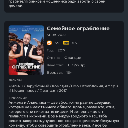
грабителя банков и мошенника ради заботы о своей
дочери.
Семейное ограбление
31-08-2022
- 5.9
- 5.5
Год:
2017
Страна:
Франция
Качество:
HD (720p)
Возраст:
16+
Жанры:
Фильмы / Зарубежный / Комедия / Про Ограбления, Аферы
И Мошенников / Франция / 2017
Описание
Анжела и Анжелика — две абсолютно разные девушки,
которые не имеют ничего общего. Кроме, разве что, отца,
которого они никогда не видели. И вот однажды он
появился в их жизни. Вор международного масштаба
решил наверстать упущенное, создав с дочерьми безумную
команду, чтобы совершить ограбление века. И все бы