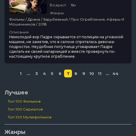
Возраст:
16+
Жанры:
Фильмы / Драма / Зарубежный / Про Ограбления, Аферы И
Мошенников / 2018
Описание
Немолодой вор Падре скрывается от полиции на угнанной
машине, не заметив, что в салоне спряталась девочка-
подросток. Неудобная попутчица уговаривает Падре
сделать ее своей напарницей и вместе провернуть по-
настоящему крупное ограбление.
1
...
3
4
5
6
7
8
9
10
11
...
44
Лучшее
Топ 100 Фильмов
Топ 100 Сериалов
Топ 100 Мультфильмов
Жанры