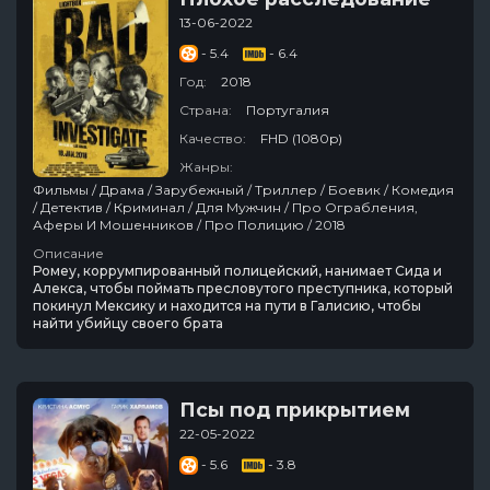
13-06-2022
- 5.4
- 6.4
Год:
2018
Страна:
Португалия
Качество:
FHD (1080p)
Жанры:
Фильмы / Драма / Зарубежный / Триллер / Боевик / Комедия
/ Детектив / Криминал / Для Мужчин / Про Ограбления,
Аферы И Мошенников / Про Полицию / 2018
Описание
Ромеу, коррумпированный полицейский, нанимает Сида и
Алекса, чтобы поймать пресловутого преступника, который
покинул Мексику и находится на пути в Галисию, чтобы
найти убийцу своего брата
Псы под прикрытием
22-05-2022
- 5.6
- 3.8