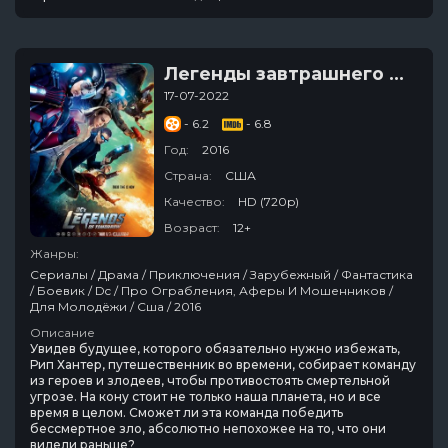
Легенды завтрашнего дня
17-07-2022
- 6.2
- 6.8
Год:
2016
Страна:
США
Качество:
HD (720p)
Возраст:
12+
Жанры:
Сериалы / Драма / Приключения / Зарубежный / Фантастика
/ Боевик / Dc / Про Ограбления, Аферы И Мошенников /
Для Молодёжи / Сша / 2016
Описание
Увидев будущее, которого обязательно нужно избежать,
Рип Хантер, путешественник во времени, собирает команду
из героев и злодеев, чтобы противостоять смертельной
угрозе. На кону стоит не только наша планета, но и все
время в целом. Сможет ли эта команда победить
бессмертное зло, абсолютно непохожее на то, что они
видели раньше?