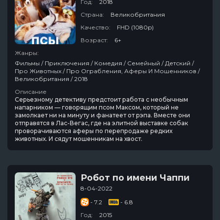
Год:
2018
Страна:
Великобритания
Качество:
FHD (1080p)
Возраст:
6+
Жанры:
Фильмы / Приключения / Комедия / Семейный / Детский /
Про Животных / Про Ограбления, Аферы И Мошенников /
Великобритания / 2018
Описание
Серьезному детективу предстоит работа с необычным
напарником — говорящим псом Максом, который не
замолкает ни на минуту и фанатеет от рэпа. Вместе они
отправятся в Лас-Вегас, где на элитной выставке собак
проворачиваются аферы по перепродаже редких
животных. И сядут мошенникам на хвост.
Робот по имени Чаппи
8-04-2022
- 7.2
- 6.8
Год:
2015