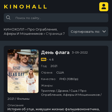
KINOHALL
КИНОХОЛЛ
»
Про Ограбления,
Сортировать по:
Аферы И Мошенников
» Страница 7
День флага
3-09-2022
- 4.6
Год:
2021
Страна:
США
Качество:
FHD (1080p)
Жанры:
Триллер / Драма / Сша / Про
Ограбления, Аферы И Мошенников /
2021 / Фильмы
Описание
История об отце, живущем жизнью фальшивомонетчика,