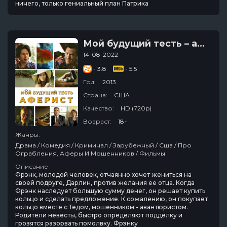
ничего, только гениальный план Патрика
Мой будущий тесть – аферист
14-08-2022
- 3.8
- 5.5
Год:
2013
Страна:
США
Качество:
HD (720p)
Возраст:
18+
Жанры:
Драма / Комедия / Криминал / Зарубежный / Сша / Про
Ограбления, Аферы И Мошенников / Фильмы
Описание
Фрэнк, молодой человек, отчаянно хочет жениться на
своей подруге, Дарлин, против желания ее отца. Когда
Фрэнк наследует большую сумму денег, он решает купить
кольцо и сделать предложение. К сожалению, он покупает
кольцо вместе с Тедом, мошенником - авантюристом.
Родители невесты, быстро определяют подделку и
грозятся разорвать помолвку. Фрэнку