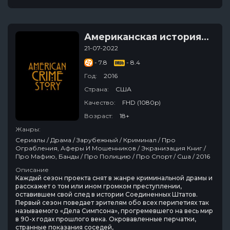
Американская история преступлений
21-07-2022
- 7.8
- 8.4
Год:
2016
Страна:
США
Качество:
FHD (1080p)
Возраст:
18+
Жанры:
Сериалы / Драма / Зарубежный / Криминал / Про
Ограбления, Аферы И Мошенников / Экранизация Книг /
Про Мафию, Банды / Про Полицию / Про Спорт / Сша / 2016
Описание
Каждый сезон проекта снят в жанре криминальной драмы и
расскажет о том или ином громком преступлении,
оставившем свой след в истории Соединенных Штатов.
Первый сезон поведает зрителям обо всех перипетиях так
называемого «Дела Симпсона», прогремевшего на весь мир
в 90-х годах прошлого века. Окровавленные перчатки,
странные показания соседей,