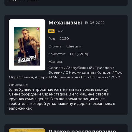
Механизмы
19-06-2022
- 6.2
Год:
2020
Страна:
Швеция
Качество:
HD (720p)
Жанры:
Сериалы / Зарубежный / Триллер /
Боевик / С Неожиданным Концом / Про
Ограбления, Аферы И Мошенников / Про Полицию / 2020
Описание
Улле Хультен просыпается пьяным на пароме между
Саннефьордом и Стрёмстадом. В его машине ствол и
крупная сумма денег. В то же время полиция ищет
грабителя, которой угнал машину и держит охранника в
заложниках.
Плохое расследование