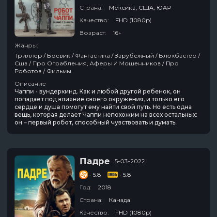
Страна:
Мексика, США, ЮАР
Качество:
FHD (1080p)
Возраст:
16+
Жанры:
Триллер / Боевик / Фантастика / Зарубежный / Блокбастер /
Сша / Про Ограбления, Аферы И Мошенников / Про
Роботов / Фильмы
Описание
Чаппи - вундеркинд. Как и любой другой ребенок, он
попадает под влияние своего окружения, и только его
сердце и душа помогут ему найти свой путь. Но есть одна
вещь, которая делает Чаппи непохожим на всех остальных:
он – первый робот, способный чувствовать и думать.
Падре
5-03-2022
- 5.8
- 5.8
Год:
2018
Страна:
Канада
Качество:
FHD (1080p)