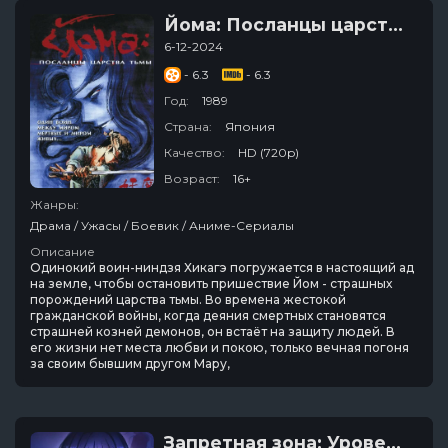
Йома: Посланцы царства тьмы
6-12-2024
- 6.3
- 6.3
Год:
1989
Страна:
Япония
Качество:
HD (720p)
Возраст:
16+
Жанры:
Драма / Ужасы / Боевик / Аниме-Сериалы
Описание
Одинокий воин-ниндзя Хикагэ погружается в настоящий ад
на земле, чтобы остановить пришествие Йом - страшных
порождений царства тьмы. Во времена жестокой
гражданской войны, когда деяния смертных становятся
страшней козней демонов, он встаёт на защиту людей. В
его жизни нет места любви и покою, только вечная погоня
за своим бывшим другом Мару,
Запретная зона: Уровень X