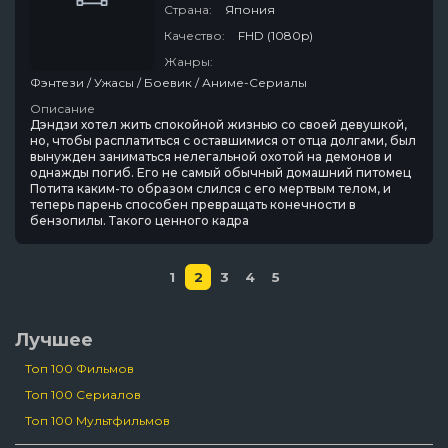
Страна:
Япония
Качество:
FHD (1080p)
Жанры:
Фэнтези / Ужасы / Боевик / Аниме-Сериалы
Описание
Дэндзи хотел жить спокойной жизнью со своей девушкой,
но, чтобы расплатиться с оставшимися от отца долгами, был
вынужден заниматься нелегальной охотой на демонов и
однажды погиб. Его не самый обычный домашний питомец
Потита каким-то образом слился с его мертвым телом, и
теперь парень способен превращать конечности в
бензопилы. Такого ценного кадра
1
2
3
4
5
Лучшее
Топ 100 Фильмов
Топ 100 Сериалов
Топ 100 Мультфильмов