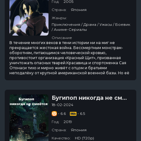
Год:
2005
Страна:
Япония
Жанры:
Приключения / Драма / Ужасы / Боевик
/ Аниме-Сериалы
Описание
В течение многих веков в тени истории ни на миг не
прекращается жестокая война. Бессмертным монстрам-
оборотням, питающимся человеческой кровью,
противостоит организация «Красный Щит», призванная
уничтожать опасных тварей.Красавица и спортсменка Сая
Отонаси тихо и мирно живёт с отцом и братьями
неподалёку от крупной американской военной базы. Но её
Бугипоп никогда не смеётся
18-02-2024
- 6.6
- 6.5
Год:
2019
Страна:
Япония
Качество:
HD (720p)