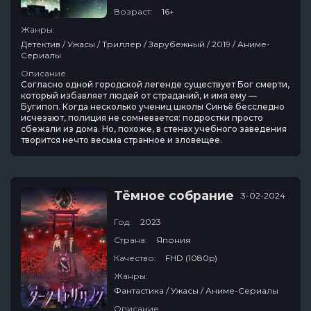
Возраст:
16+
Жанры:
Детектив / Ужасы / Триллер / Зарубежный / 2019 / Аниме-
Сериалы
Описание
Согласно одной городской легенде существует Бог смерти,
который избавляет людей от страданий, и имя ему —
Бугипоп. Когда несколько учениц школы Синъё бесследно
исчезают, полиция не сомневается: подростки просто
сбежали из дома. Но, похоже, в стенах учебного заведения
творится нечто весьма странное и зловещее.
Тёмное собрание
3-02-2024
Год:
2023
Страна:
Япония
Качество:
FHD (1080p)
Жанры:
Фантастика / Ужасы / Аниме-Сериалы
Описание