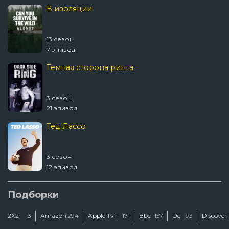
В изоляции
13 сезон
7 эпизод
Темная сторона ринга
3 сезон
21 эпизод
Тед Лассо
3 сезон
12 эпизод
Ковчег
Подборки
2Х2
3
Amazon
294
Apple Tv+
171
Bbc
157
Dc
93
Discover
2 сезон
12 эпизод