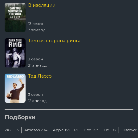
В изоляции
13 сезон
7 эпизод
Темная сторона ринга
3 сезон
21 эпизод
Тед Лассо
3 сезон
12 эпизод
Ковчег
Подборки
2Х2
3
Amazon
294
Apple Tv+
171
Bbc
157
Dc
93
Discover
2 сезон
12 эпизод