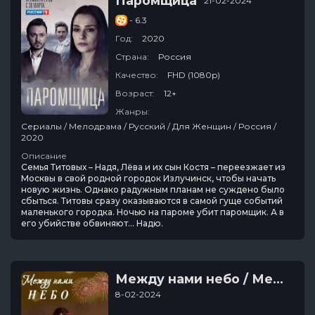
Паромщица
21-02-2024
- 6.3
Год:
2020
Страна:
Россия
Качество:
FHD (1080p)
Возраст:
12+
Жанры:
Сериалы / Мелодрама / Русский / Для Женщин / Россия /
2020
Описание
Семья Титовых – Надя, Лёва и их сын Костя – переезжает из
Москвы в свой родной городок Излучинск, чтобы начать
новую жизнь. Однако радужным планам не суждено было
сбыться. Титовы сразу оказываются в самой гуще событий
маленького городка. Ночью на пароме убит паромщик. А в
его убийстве обвиняют… Надю.
Между нами небо / Между небом и землёй
8-02-2024