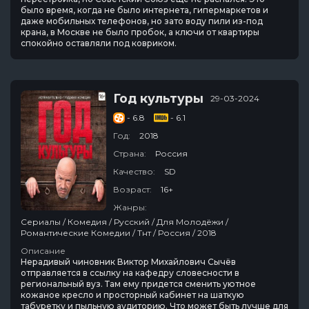
было время, когда не было интернета, гипермаркетов и
даже мобильных телефонов, но зато воду пили из-под
крана, в Москве не было пробок, а ключи от квартиры
спокойно оставляли под ковриком.
Год культуры
29-03-2024
- 6.8
- 6.1
Год:
2018
Страна:
Россия
Качество:
SD
Возраст:
16+
Жанры:
Сериалы / Комедия / Русский / Для Молодёжи /
Романтические Комедии / Тнт / Россия / 2018
Описание
Нерадивый чиновник Виктор Михайлович Сычёв
отправляется в ссылку на кафедру словесности в
региональный вуз. Там ему придется сменить уютное
кожаное кресло и просторный кабинет на шаткую
табуретку и пыльную аудиторию. Что может быть лучше для