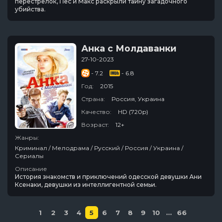
перестрелок, Пес и Макс раскрыли тайну загадочного
убийства.
Анка с Молдаванки
27-10-2023
- 7.2
- 6.8
Год:
2015
Страна:
Россия, Украина
Качество:
HD (720p)
Возраст:
12+
Жанры:
Криминал / Мелодрама / Русский / Россия / Украина /
Сериалы
Описание
История знакомств и приключений одесской девушки Ани
Ксенаки, девушки из интеллигентной семьи.
1
2
3
4
5
6
7
8
9
10
...
66