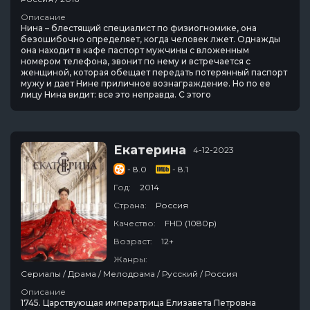
Описание
Нина – блестящий специалист по физиогномике, она
безошибочно определяет, когда человек лжет. Однажды
она находит в кафе паспорт мужчины с вложенным
номером телефона, звонит по нему и встречается с
женщиной, которая обещает передать потерянный паспорт
мужу и дает Нине приличное вознаграждение. Но по ее
лицу Нина видит: все это неправда. С этого
Екатерина
4-12-2023
- 8.0
- 8.1
Год:
2014
Страна:
Россия
Качество:
FHD (1080p)
Возраст:
12+
Жанры:
Сериалы / Драма / Мелодрама / Русский / Россия
Описание
1745. Царствующая императрица Елизавета Петровна