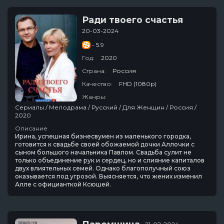
Ради твоего счастья
20-03-2024
- 5.9
Год:
2020
Страна:
Россия
Качество:
FHD (1080p)
Жанры:
Сериалы / Мелодрама / Русский / Для Женщин / Россия /
2020
Описание
Ирина, успешная бизнесвумен из маленького городка,
готовится к свадьбе своей обожаемой дочки Аллочки с
сыном большого начальника Павлом. Свадьба сулит не
только объединение рук и сердец, но и слияние капиталов
двух влиятельных семей. Однако благополучный союз
оказывается под угрозой. Выясняется, что жених изменил
Алле с официанткой Ксюшей.