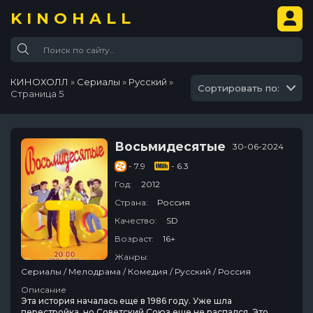
KINOHALL
КИНОХОЛЛ
»
Сериалы
»
Русский
»
Сортировать по:
Страница 5
Восьмидесятые
30-06-2024
- 7.9
- 6.3
Год:
2012
Страна:
Россия
Качество:
SD
Возраст:
16+
Жанры:
Сериалы / Мелодрама / Комедия / Русский / Россия
Описание
Эта история началась еще в 1986 году. Уже шла
перестройка, но Советский Союз еще не распался. Это