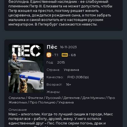
бесплодна. Единственный наследник - ее слабоумный
племянник Петр III. Елизавета не может допустить, чтобы
Петр взошел на престол, поэтому решает женить
цесаревича, дождаться рождения сына, а потом забрать
мальчика и самой воспитать его настоящим русским
императором. В Петербург съезжаются невесты.
Пёс
16-11-2023
- 7.1
- 6.8
Год:
2015
Страна:
Украина
Качество:
FHD (1080p)
Возраст:
16+
Жанры:
Сериалы / Фэнтези / Русский / Детектив / Для Мужчин / Про
Животных / Про Полицию / Украина
Описание
Макс – алкоголик. Когда-то лучший сыщик в городе, Макс
потерял все – работу, друзей, жену. У него остался
единственный друг – Пес. После серии погонь, драк и