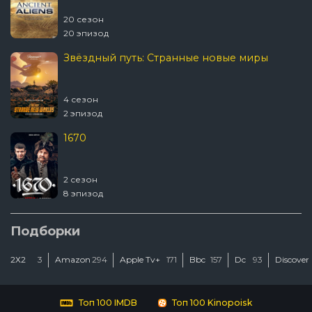
20 сезон
20 эпизод
Звёздный путь: Странные новые миры
4 сезон
2 эпизод
1670
2 сезон
8 эпизод
Подборки
2Х2
3
Amazon
294
Apple Tv+
171
Bbc
157
Dc
93
Discover
Топ 100 IMDB
Топ 100 Kinopoisk