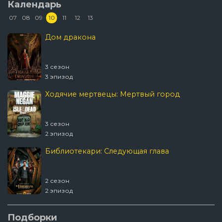
Календарь
07
08
09
10
11
12
13
Дом дракона
3 сезон
3 эпизод
Ходячие мертвецы: Мертвый город
3 сезон
2 эпизод
Библиотекари: Следующая глава
2 сезон
2 эпизод
События прошедшей недели с Джоном
Подборки
Оливером