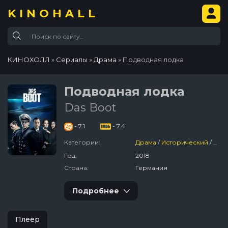
KINOHALL
КИНОХОЛЛ
»
Сериалы
»
Драма
» Подводная лодка
Подводная лодка
Das Boot
- 7.1
- 7.4
Категории:
Драма
/
Исторический
/
Вое
Год:
2018
Страна:
Германия
Подробнее
Плеер