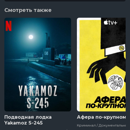
3 серия
Смотреть также
2 серия
1 серия
Подводная лодка
Афера по-крупному
Yakamoz S-245