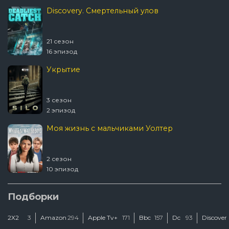
Discovery. Смертельный улов
21 сезон
16 эпизод
Укрытие
3 сезон
2 эпизод
Моя жизнь с мальчиками Уолтер
2 сезон
10 эпизод
Шугар
Подборки
2Х2
3
Amazon
294
Apple Tv+
171
Bbc
157
Dc
93
Discover
2 сезон
2 эпизод