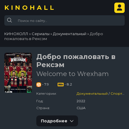
KINOHALL
КИНОХОЛЛ
»
Сериалы
»
Документальный
» Добро
пожаловать в Рексэм
Добро пожаловать в
Рексэм
Welcome to Wrexham
- 7.9
- 8.2
Категории:
Документальный
/
Спортивный
Год:
2022
Страна:
США
Подробнее