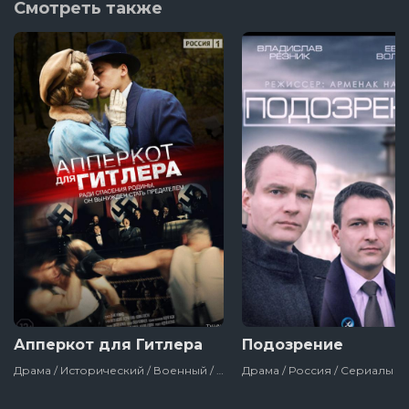
Смотреть также
6 серия
5 серия
4 серия
3 серия
2 серия
1 серия
Апперкот для Гитлера
Подозрение
Драма / Исторический / Военный / Россия / Сериалы
Драма / Россия / Сериалы