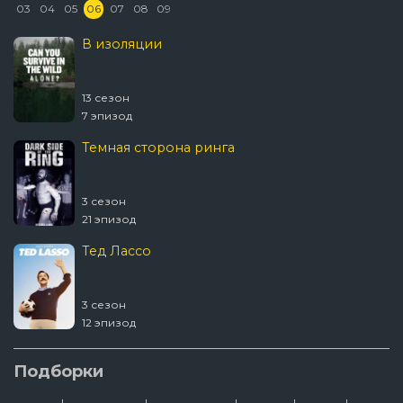
03
04
05
06
07
08
09
В изоляции
13 сезон
7 эпизод
Темная сторона ринга
3 сезон
21 эпизод
Тед Лассо
3 сезон
12 эпизод
Ковчег
Подборки