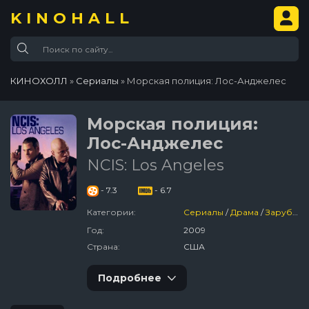
KINOHALL
КИНОХОЛЛ
»
Сериалы
» Морская полиция: Лос-Анджелес
Морская полиция:
Лос-Анджелес
NCIS: Los Angeles
- 7.3
- 6.7
Категории:
Сериалы
/
Драма
/
Зарубежный
Год:
2009
Страна:
США
Подробнее