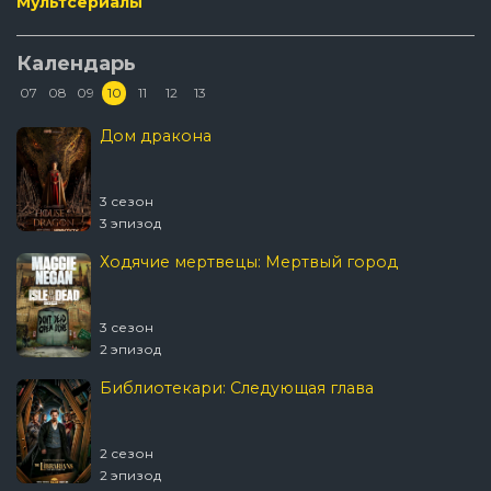
Мультсериалы
Календарь
07
08
09
10
11
12
13
Дом дракона
3 сезон
3 эпизод
Ходячие мертвецы: Мертвый город
3 сезон
2 эпизод
Библиотекари: Следующая глава
2 сезон
2 эпизод