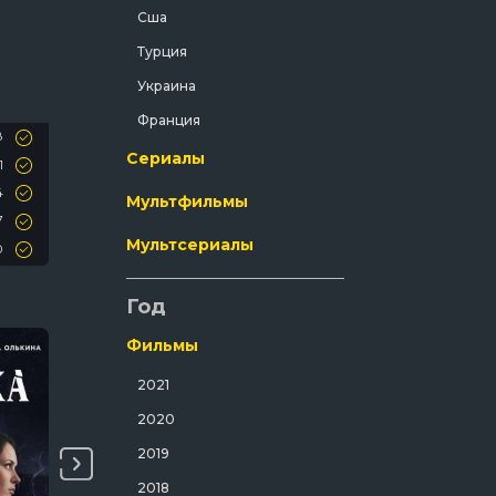
Сша
Криминал
Турция
Мелодрама
Украина
Мистический
Франция
Музыка
8
Сериалы
1
Мюзикл
4
Мультфильмы
Полнометражный
7
Приключения
Мультсериалы
0
Путешествия
3
Год
Развлекательный
Русский
Фильмы
Семейный
2021
Спорт
2020
Спортивный
2019
Триллер
2018