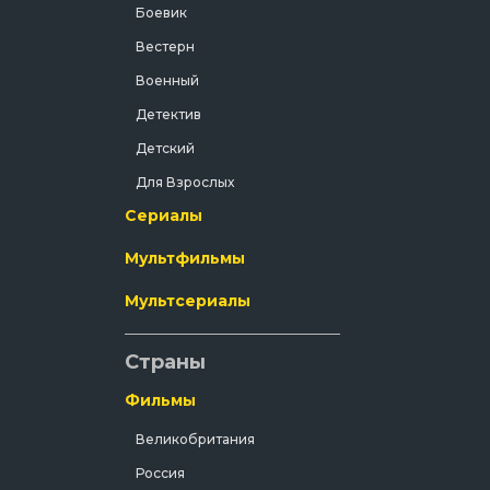
Боевик
Вестерн
Военный
Детектив
Детский
Для Взрослых
Сериалы
Документальный
Драма
Мультфильмы
Зарубежный
Мультсериалы
Исторический
История
Страны
Комедия
Фильмы
Концерт
Великобритания
Короткометражка
Россия
Короткометражный