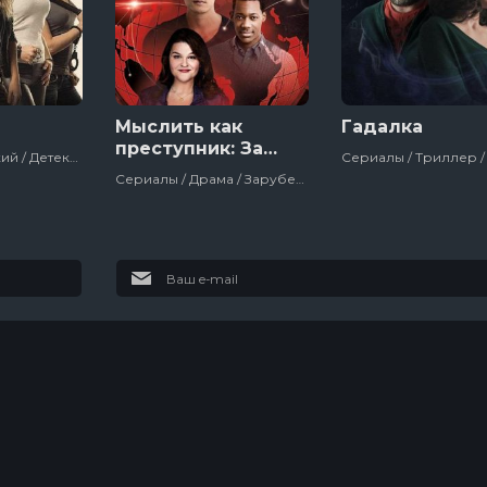
Мыслить как
Гадалка
преступник: За
Сериалы / Русский / Детектив / Россия
границей
Сериалы / Драма / Зарубежный / Детектив / Криминал / Про Ограбления, Аферы И Мошенников / Сша / 2016
Футурама
Колин из
бухгалтерии
10 сезон
3 сезон
1
10 эпизод
3 эпизод
7
Настоящий
американец /
Всеамериканский