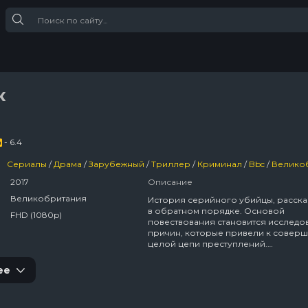
к
- 6.4
Сериалы
/
Драма
/
Зарубежный
/
Триллер
/
Криминал
/
Bbc
/
Великобр
2017
Описание
Великобритания
История серийного убийцы, расска
в обратном порядке. Основой
FHD (1080p)
повествования становится исследо
причин, которые привели к совер
целой цепи преступлений.
Расследованием занимаются детект
Гэбриэл Мэркем и его напарница Э
ее