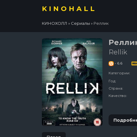
KINOHALL
КИНОХОЛЛ
»
Сериалы
» Реллик
Релли
Rellik
- 6.6
Категории:
Год:
Страна:
Качество:
Подробн