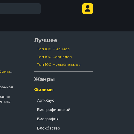
Лучшее
Топ 100 Фильмов
Топ 100 Сериалов
Топ 100 Мультфильмов
итания
/
2017
Жанры
занная
Фильмы
вание
Арт-Хаус
шению
Биографический
ив
лейн.
Биография
Блокбастер