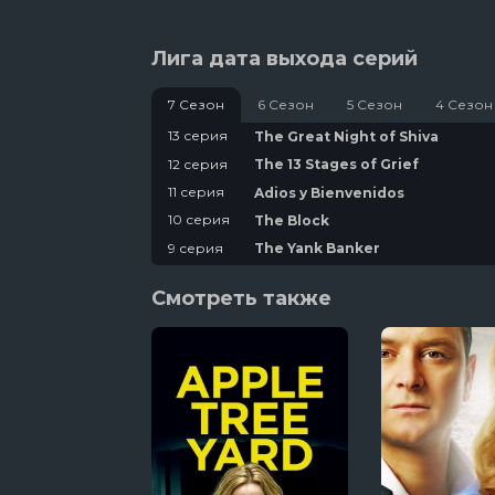
Лига дата выхода серий
7 Сезон
6 Сезон
5 Сезон
4 Сезон
13 серия
The Great Night of Shiva
12 серия
The 13 Stages of Grief
11 серия
Adios y Bienvenidos
10 серия
The Block
9 серия
The Yank Banker
8 серия
The Last Temptation of Andre
Смотреть также
7 серия
Trophy Kevin
6 серия
The Beer Mile
5 серия
The Bully
4 серия
Deflategate
3 серия
The Blind Spot
2 серия
The Draft of Innocence
1 серия
That Other Draft