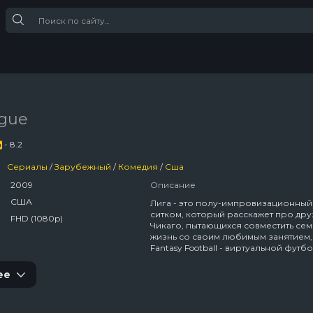
ague
- 8.2
Сериалы
/
Зарубежный
/
Комедия
/
Сша
2009
Описание
США
Лига - это полу-импровизационный
ситком, который расскажет про дру
FHD (1080p)
Чикаго, пытающихся совместить се
жизнь со своим любимым занятием,
Fantasy Football - виртуальной футб
лигой.
ее