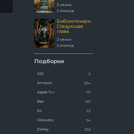
город
3 сезон
8 сезон
2 эпизод
5 эпизод
Библиотекари:
Реинка
Следующая
безраб
глава
2 сезон
3 сезон
2 эпизод
5 эпизод
События
Спецназ
Подборки
прошедшей
Львица
недели с
Джоном
2Х2
3
3 сезон
Оливером
1 эпизод
Amazon
294
Дом, к
Apple Tv+
171
постро
Дракон
Bbc
157
1 сезон
Dc
93
8 эпизод
Discovery
54
Disney
336