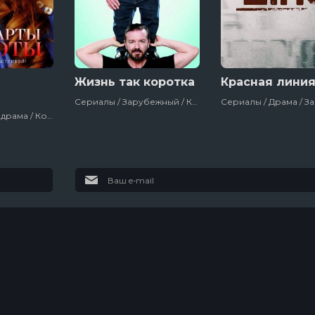
Жизнь так коротка
Красная лини
Сериалы / Зарубежный / Комедия / Ситкомы / Великобритания
Сериалы / Мелодрама / Комедия / Русский / Россия / 2018
Древние
Discovery.
пришельцы
Смертельный
улов
20 сезон
21 сезон
5
20 эпизод
16 эпизод
7
Звёздный путь:
Укрытие
Странные
новые миры