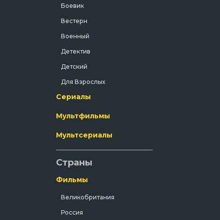
Боевик
Вестерн
Военный
Детектив
Детский
Для Взрослых
Сериалы
Документальный
Драма
Мультфильмы
Зарубежный
Мультсериалы
Исторический
История
Страны
Комедия
Фильмы
Концерт
Великобритания
Короткометражка
Россия
Короткометражный