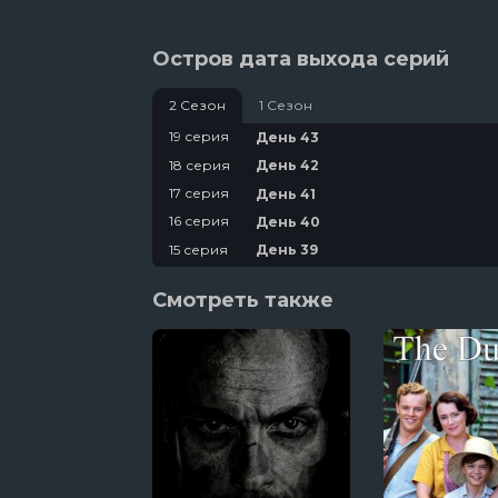
Остров дата выхода серий
2 Сезон
1 Сезон
19 серия
День 43
18 серия
День 42
17 серия
День 41
16 серия
День 40
15 серия
День 39
14 серия
День 38
Смотреть также
13 серия
День 37
12 серия
День 36
11 серия
День 35
10 серия
День 34
9 серия
День 33
8 серия
День 32
7 серия
День 31