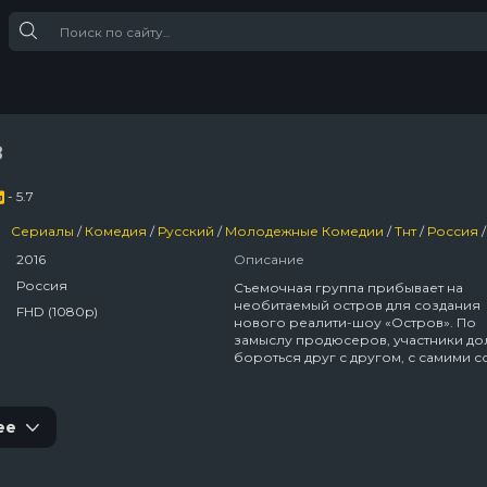
в
- 5.7
Сериалы
/
Комедия
/
Русский
/
Молодежные Комедии
/
Тнт
/
Россия
2016
Описание
Россия
Съемочная группа прибывает на
необитаемый остров для создания
FHD (1080p)
нового реалити-шоу «Остров». По
замыслу продюсеров, участники д
бороться друг с другом, с самими с
с условиями дикой природы, в кот
они попадут. Они будут выполнять
задания, накапливая деньги в общи
ее
и зарабатывая рейтинг в глазах
телезрителей.