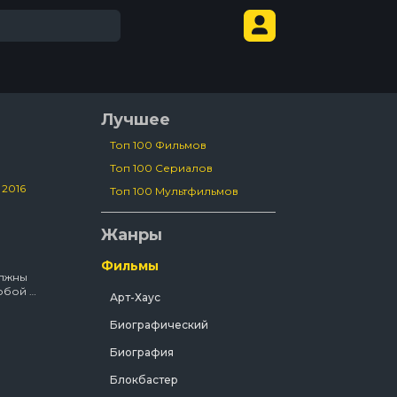
Лучшее
Топ 100 Фильмов
Топ 100 Сериалов
/
2016
Топ 100 Мультфильмов
Жанры
Фильмы
олжны
обой и
Арт-Хаус
орые
Биографический
й банк
Биография
Блокбастер