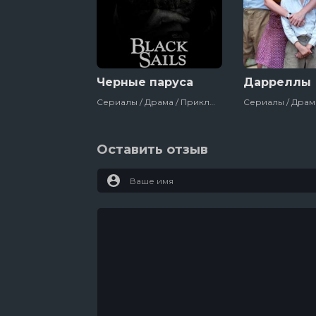
6 серия
День 30
5 серия
День 29
4 серия
День 28
3 серия
День 27
2 серия
День 26
Черные паруса
Дарреллы
1 серия
День 25
Сериалы / Драма / Приключения / Зарубежный / Для Молодёжи / Сша
Оставить отзыв