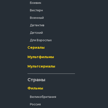
Боевик
Вестерн
Военный
Детектив
Детский
Для Взрослых
Сериалы
Документальный
Драма
Мультфильмы
Зарубежный
Мультсериалы
Исторический
История
Страны
Комедия
Фильмы
Концерт
Великобритания
Короткометражка
Россия
Короткометражный