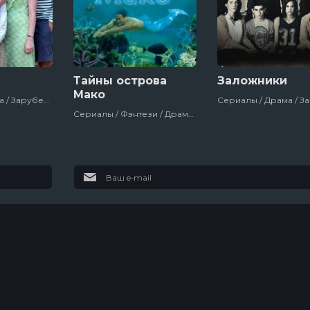
2018-02-1
2018-02-1
2018-02-0
2018-02-0
2018-02-0
Тайны острова
Заложники
2018-02-0
Мако
Сериалы / Драма / Зарубежный / Великобритания / 2016
Сериалы / Фэнтези / Драма / Мелодрама / Приключения / Комедия / Семейный
Футурама
Колин из
бухгалтерии
10 сезон
3 сезон
1
10 эпизод
3 эпизод
7
Настоящий
американец /
Всеамериканский