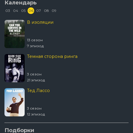
Календарь
03
04
05
06
07
08
09
В изоляции
13 сезон
7 эпизод
Темная сторона ринга
3 сезон
21 эпизод
Тед Лассо
3 сезон
12 эпизод
Ковчег
Подборки