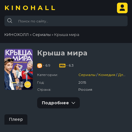
KINOHALL
КИНОХОЛЛ
»
Сериалы
» Крыша мира
Крыша мира
- 6.9
- 6.3
Категории:
Сериалы
/
Комедия
/
Для Молодёжи
Год:
2015
Страна:
Россия
Подробнее
Плеер