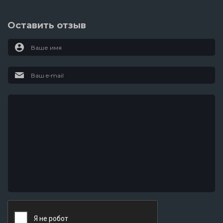
3 серия
Оставить отзыв
2 серия
1 серия