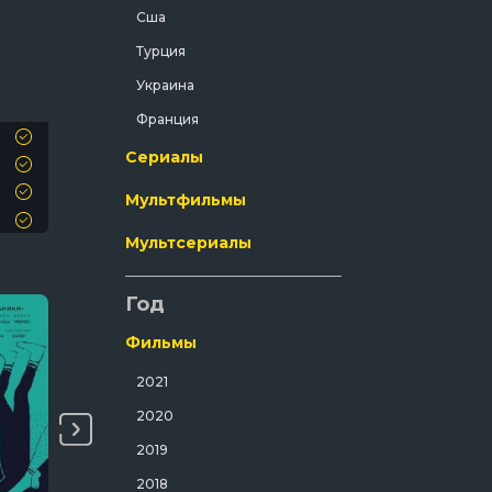
Сша
Криминал
Турция
Мелодрама
Украина
Мистический
Франция
Музыка
Сериалы
Мюзикл
Мультфильмы
Полнометражный
Приключения
Мультсериалы
Путешествия
Год
Развлекательный
Русский
Фильмы
Семейный
2021
Спорт
2020
Спортивный
2019
Триллер
2018