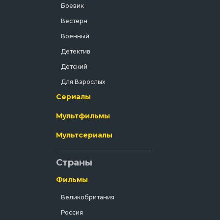
Боевик
Вестерн
Военный
Детектив
Детский
Для Взрослых
Сериалы
Документальный
Драма
Мультфильмы
Зарубежный
Мультсериалы
Исторический
История
Страны
Комедия
Фильмы
Концерт
Великобритания
Короткометражка
Россия
Короткометражный