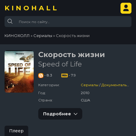
KINOHALL
КИНОХОЛЛ
»
Сериалы
» Скорость жизни
Скорость жизни
Speed of Life
- 8.3
- 7.9
Категории:
Сериалы
/
Документальный
Год:
2010
Страна:
США
Подробнее
Плеер