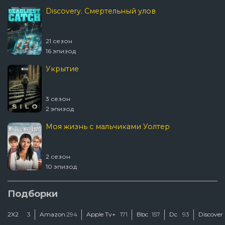
Discovery. Смертельный улов
21 сезон
16 эпизод
Укрытие
3 сезон
2 эпизод
Моя жизнь с мальчиками Уолтер
2 сезон
10 эпизод
Шугар
Подборки
2Х2
3
Amazon
294
Apple Tv+
171
Bbc
157
Dc
93
Discover
2 сезон
2 эпизод