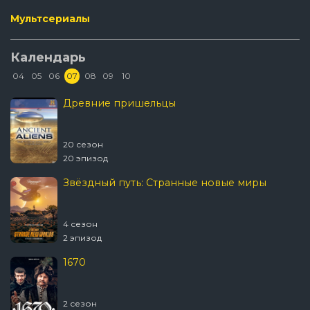
Мультсериалы
Календарь
04
05
06
07
08
09
10
Древние пришельцы
20 сезон
20 эпизод
Звёздный путь: Странные новые миры
4 сезон
2 эпизод
1670
2 сезон