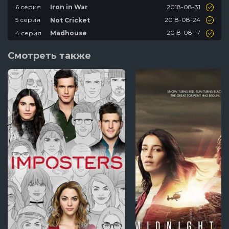
2018-08-31
6 серия
Iron in War
2018-08-24
5 серия
Not Cricket
2018-08-17
4 серия
Madhouse
2018-08-10
3 серия
Charlotte's Web
Смотреть также
2018-08-03
2 серия
Wake
2018-07-27
1 серия
Presidio