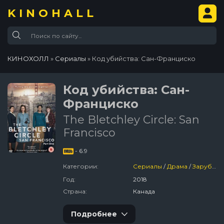
KINOHALL
КИНОХОЛЛ
»
Сериалы
» Код убийства: Сан-Франциско
Код убийства: Сан-
Франциско
The Bletchley Circle: San
Francisco
- 6.9
Категории:
Сериалы
/
Драма
/
Зарубежный
Год:
2018
Страна:
Канада
Подробнее