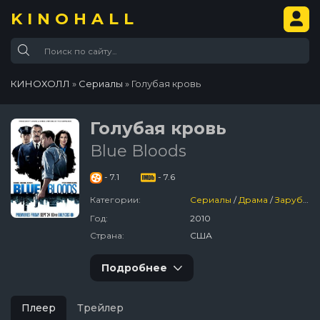
KINOHALL
КИНОХОЛЛ
»
Сериалы
» Голубая кровь
Голубая кровь
Blue Bloods
- 7.1
- 7.6
Категории:
Сериалы
/
Драма
/
Зарубежный
Год:
2010
Страна:
США
Подробнее
Плеер
Трейлер