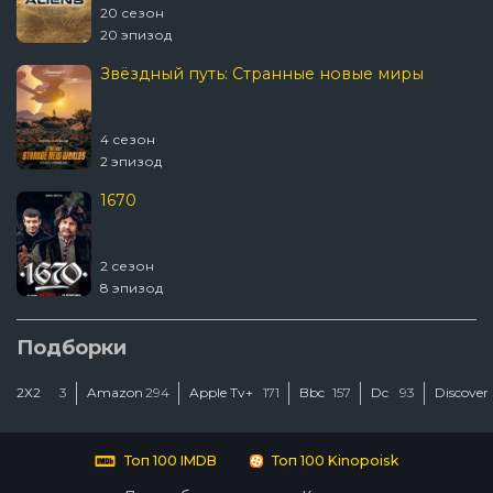
20 сезон
20 эпизод
Звёздный путь: Странные новые миры
4 сезон
2 эпизод
1670
2 сезон
8 эпизод
Подборки
2Х2
3
Amazon
294
Apple Tv+
171
Bbc
157
Dc
93
Discover
Топ 100 IMDB
Топ 100 Kinopoisk