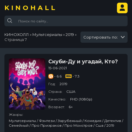
KINOHALL
КИНОХОЛЛ
»
Мультсериалы
»
2019
»
Сортировать по:
Страница 7
Скуби-Ду и угадай, Кто?
15-06-2021
- 6.6
- 7.3
Год:
2019
Страна:
США
Качество:
FHD (1080p)
Возраст:
6+
Жанры:
Мультсериалы / Фэнтези / Зарубежный / Комедия / Детектив /
Семейный / Про Призраков / Про Монстров / Сша / 2019