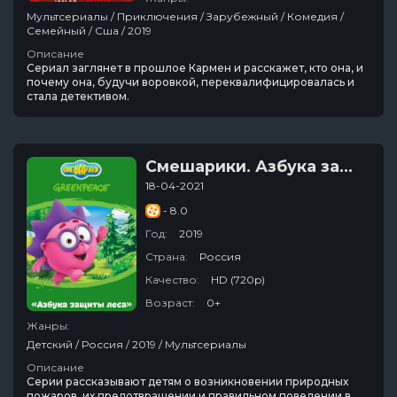
Мультсериалы / Приключения / Зарубежный / Комедия /
Семейный / Сша / 2019
Описание
Сериал заглянет в прошлое Кармен и расскажет, кто она, и
почему она, будучи воровкой, переквалифицировалась и
стала детективом.
Смешарики. Азбука защиты леса
18-04-2021
- 8.0
Год:
2019
Страна:
Россия
Качество:
HD (720p)
Возраст:
0+
Жанры:
Детский / Россия / 2019 / Мультсериалы
Описание
Серии рассказывают детям о возникновении природных
пожаров, их предотвращении и правильном поведении в