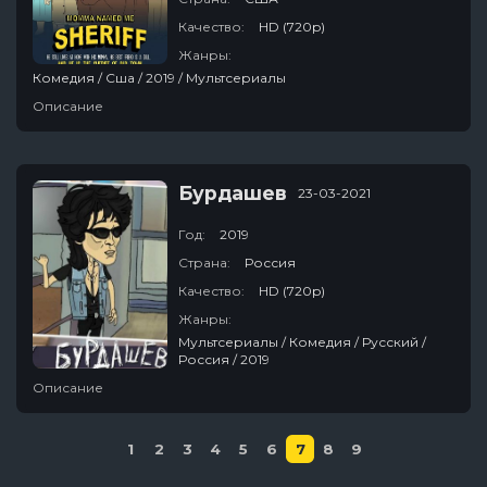
Качество:
HD (720p)
Жанры:
Комедия / Сша / 2019 / Мультсериалы
Описание
Бурдашев
23-03-2021
Год:
2019
Страна:
Россия
Качество:
HD (720p)
Жанры:
Мультсериалы / Комедия / Русский /
Россия / 2019
Описание
1
2
3
4
5
6
7
8
9