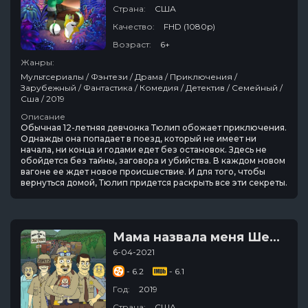
Страна:
США
Качество:
FHD (1080p)
Возраст:
6+
Жанры:
Мультсериалы / Фэнтези / Драма / Приключения /
Зарубежный / Фантастика / Комедия / Детектив / Семейный /
Сша / 2019
Описание
Обычная 12-летняя девчонка Тюлип обожает приключения.
Однажды она попадает в поезд, который не имеет ни
начала, ни конца и годами едет без остановок. Здесь не
обойдется без тайны, заговора и убийства. В каждом новом
вагоне ее ждет новое происшествие. И для того, чтобы
вернуться домой, Тюлип придется раскрыть все эти секреты.
Мама назвала меня Шерифом
6-04-2021
- 6.2
- 6.1
Год:
2019
Страна:
США