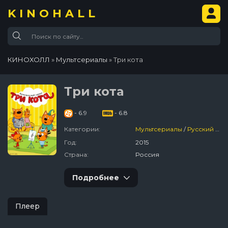
KINOHALL
КИНОХОЛЛ
»
Мультсериалы
» Три кота
Три кота
- 6.9
- 6.8
Категории:
Мультсериалы
/
Русский
/
Де
Год:
2015
Страна:
Россия
Подробнее
Плеер