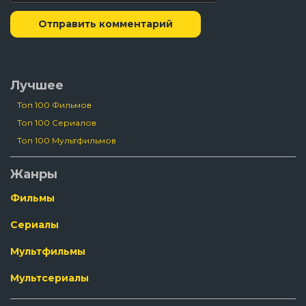
271 серия
270 серия
Отправить комментарий
269 серия
268 серия
267 серия
Лучшее
266 серия
Топ 100 Фильмов
265 серия
Топ 100 Сериалов
264 серия
Топ 100 Мультфильмов
263 серия
262 серия
Жанры
261 серия
Фильмы
Сериалы
Мультфильмы
Мультсериалы