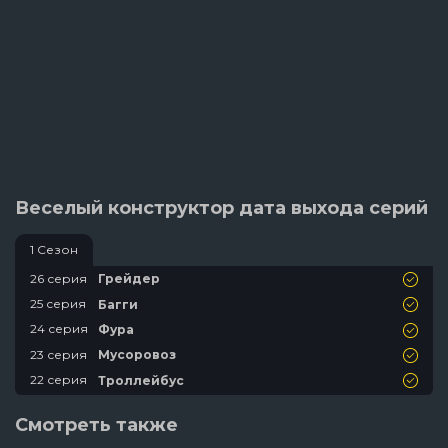
Веселый конструктор дата выхода серий
1 Сезон
26 серия
Грейдер
25 серия
Багги
24 серия
Фура
23 серия
Мусоровоз
22 серия
Троллейбус
21 серия
Картинг
Смотреть также
20 серия
Металлопогрузчик