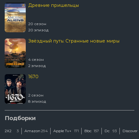
Древние пришельцы
20 сезон
20 эпизод
Звёздный путь: Странные новые миры
4 сезон
2 эпизод
1670
2 сезон
8 эпизод
Подборки
2Х2
3
Amazon
294
Apple Tv+
171
Bbc
157
Dc
93
Discover