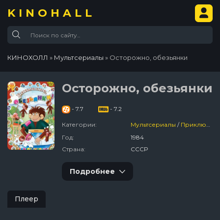
KINOHALL
КИНОХОЛЛ
»
Мультсериалы
» Осторожно, обезьянки
Осторожно, обезьянки
- 7.7
- 7.2
Категории:
Мультсериалы
/
Приключения
Год:
1984
Страна:
СССР
Подробнее
Плеер