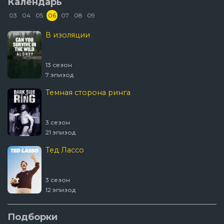
Календарь
03
04
05
06
07
08
09
В изоляции
13 сезон
7 эпизод
Темная сторона ринга
3 сезон
21 эпизод
Тед Лассо
3 сезон
12 эпизод
Ковчег
Подборки