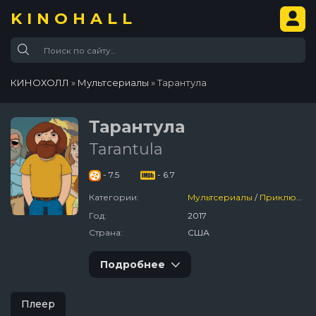
KINOHALL
КИНОХОЛЛ
»
Мультсериалы
» Тарантула
Тарантула
Tarantula
- 7.5
- 6.7
Категории:
Мультсериалы
/
Приключения
Год:
2017
Страна:
США
Подробнее
Плеер