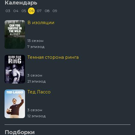
Календарь
03
04
05
06
07
08
09
В изоляции
13 сезон
7 эпизод
Темная сторона ринга
3 сезон
21 эпизод
Тед Лассо
3 сезон
12 эпизод
Ковчег
Подборки