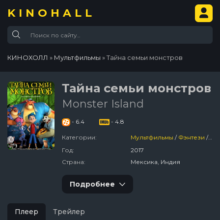
KINOHALL
КИНОХОЛЛ
»
Мультфильмы
» Тайна семьи монстров
Тайна семьи монстров
Monster Island
- 6.4
- 4.8
Категории:
Мультфильмы
/
Фэнтези
/
Пр
Год:
2017
Страна:
Мексика, Индия
Подробнее
Плеер
Трейлер