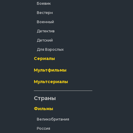
Боевик
им
Вестерн
дружной
кую
Военный
ским
Детектив
Детский
Для Взрослых
Сериалы
Документальный
Драма
Мультфильмы
Зарубежный
Мультсериалы
Исторический
История
Страны
Комедия
Фильмы
Концерт
Великобритания
Короткометражка
Россия
Короткометражный