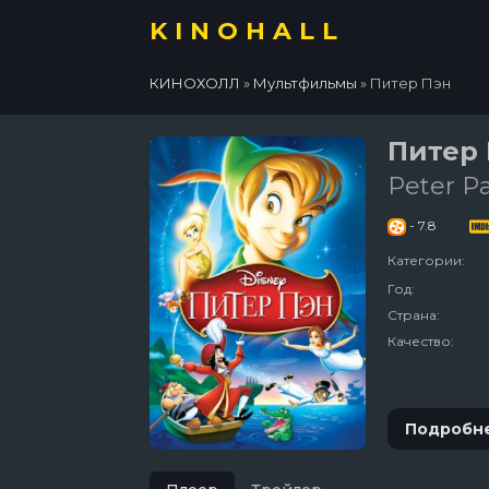
KINOHALL
КИНОХОЛЛ
»
Мультфильмы
» Питер Пэн
Питер
Peter P
- 7.8
Категории:
Год:
Страна:
Качество:
Подробн