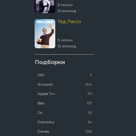
3 сезон
4 сезон
21 эпизод
2 эпизод
Тед Лассо
1670
3 сезон
2 сезон
12 эпизод
8 эпизод
Ковчег
Подборки
2Х2
3
2 сезон
12 эпизод
Amazon
294
Люди Икс ’97
Apple Tv+
171
Bbc
157
2 сезон
Dc
93
7 эпизод
Discovery
54
Disney
336