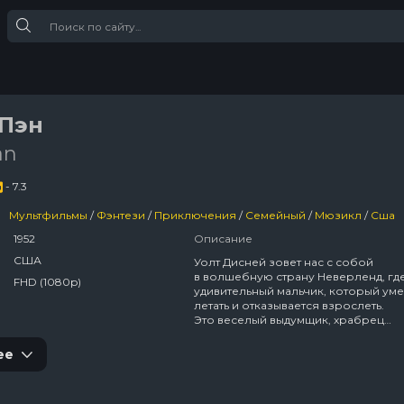
 Пэн
an
- 7.3
Мультфильмы
/
Фэнтези
/
Приключения
/
Семейный
/
Мюзикл
/
Сша
1952
Описание
США
Уолт Дисней зовет нас с собой
в волшебную страну Неверленд, гд
FHD (1080p)
удивительный мальчик, который уме
летать и отказывается взрослеть.
Это веселый выдумщик, храбрец
и проказник Питер Пэн!Однажды в 
собственной тени Питер попадает
ее
в Лондон нашего мира и становится
другом маленькой Венди и ее брать
Майкла и Джона, и, конечно же, он 