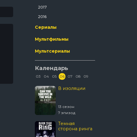
Ужасы
2017
Фантастика
2016
Фильм-Нуар
Сериалы
Фэнтези
Мультфильмы
Эротика
Мультсериалы
Календарь
03
04
05
06
07
08
09
Колин из
В изоляции
Древни
бухгалтерии
пришел
 сезон
13 сезон
20 сезон
8 эпизод
7 эпизод
20 эпизо
Темная
Звёздны
сторона ринга
Странн
новые 