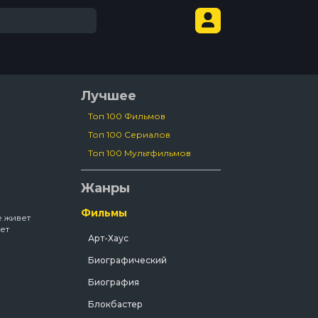
Лучшее
Топ 100 Фильмов
Топ 100 Сериалов
Топ 100 Мультфильмов
Жанры
Фильмы
е живет
ет
Арт-Хаус
Биографический
поисках
Биография
ев
Блокбастер
берет