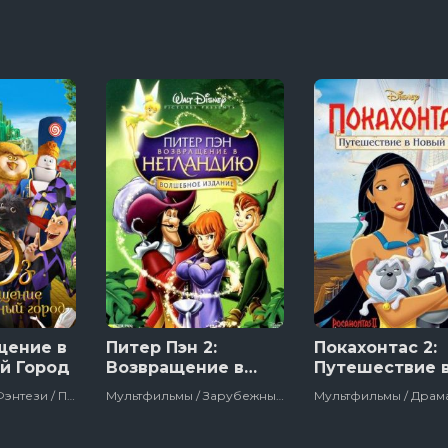
щение в
Питер Пэн 2:
Покахонтас 2:
й Город
Возвращение в
Путешествие 
Нетландию
Новый Свет
Мультфильмы / Фэнтези / Приключения / Зарубежный / Полнометражный / Детский / Мюзикл / Сша
Мультфильмы / Зарубежный / Полнометражный / Детский / Сша