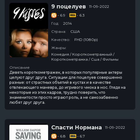
9 поцелуев
11-09-2022
- 6.9
- 6.3
Год:
2014
Страна:
США
Качество:
FHD (1080p)
Жанры:
Комедия / Короткометражный /
Короткометражка / Сша / Фильмы
Описание
Девять короткометражек, в которых популярные актеры
целуют друг друга. Ситуации для поцелуев совершенно
разные: от страстных объятий в кустах и в качестве
отвлекающего маневра, до игривого чмока в нос. Глядя на
некоторые из этих кадров, трудно поверить, что
знаменитости просто играют роль, а не самозабвенно
любят друг друга.
Спасти Нормана
11-09-2022
- 6.8
- 6.7