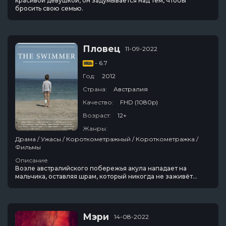
красивой девушкой, он задумывается над тем, чтобы
бросить свою семью.
Пловец
11-09-2022
- 6.7
Год:
2012
Страна:
Австралия
Качество:
FHD (1080p)
Возраст:
12+
Жанры:
Драма / Ужасы / Короткометражный / Короткометражка /
Фильмы
Описание
Возле австралийского побережья акула нападает на
мальчика, оставляя шрам, который никогда не заживёт...
Мэри
14-08-2022