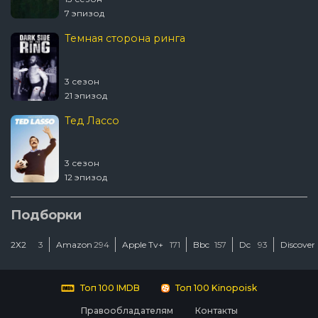
7 эпизод
Темная сторона ринга
3 сезон
21 эпизод
Тед Лассо
3 сезон
12 эпизод
Ковчег
Подборки
2Х2
3
Amazon
294
Apple Tv+
171
Bbc
157
Dc
93
Discover
2 сезон
12 эпизод
Люди Икс ’97
Топ 100 IMDB
Топ 100 Kinopoisk
Правообладателям
Контакты