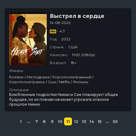
Выстрел в сердце
14-08-2022
- 4.7
Год:
2022
Страна:
США
Качество:
FHD (1080p)
Возраст:
18+
Жанры:
Боевик / Мелодрама / Короткометражный /
Короткометражка / Сша / Netflix / Фильмы
Описание
Влюбленные подростки Никки и Сэм планируют общее
будущее, но их планам начинает угрожать опасное
прошлое Никки.
1
...
7
8
9
10
11
12
13
14
15
...
55