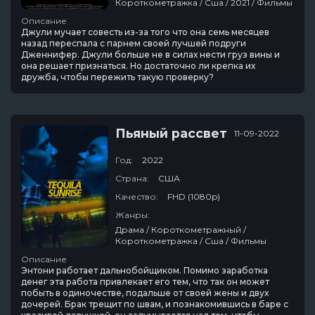
Короткометражка / Сша / 2021 / Фильмы
Описание
Джули мучает совесть из-за того что она семь месяцев
назад переспала с парнем своей лучшей подруги
Дженнифер. Джули больше не в силах нести груз вины и
она решает признаться. Но достаточно ли крепка их
дружба, чтобы пережить такую проверку?
Пьяный рассвет
11-09-2022
Год:
2022
Страна:
США
Качество:
FHD (1080p)
Жанры:
Драма / Короткометражный /
Короткометражка / Сша / Фильмы
Описание
Энтони работает дальнобойщиком. Помимо заработка
денег эта работа привлекает его тем, что так он может
побыть в одиночестве, подальше от своей жены и двух
дочерей. Брак трещит по швам, и познакомившись в баре с