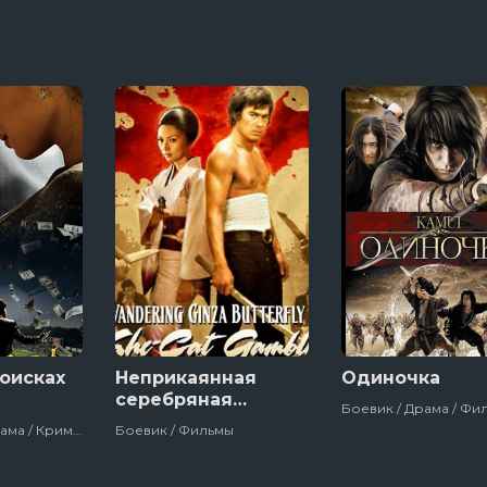
поисках
Неприкаянная
Одиночка
серебряная
Боевик / Драма / Фи
бабочка 2:
Драма / Мелодрама / Криминал / Фильмы
Боевик / Фильмы
Рисковый игрок