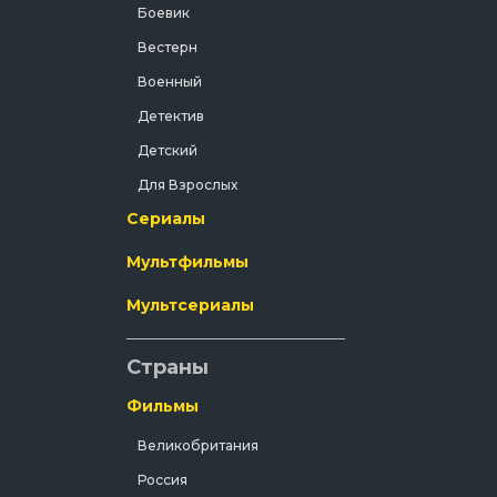
е и
Боевик
сковал
ызов
Вестерн
что
ает
Военный
Детектив
Детский
Для Взрослых
Сериалы
Документальный
Драма
Мультфильмы
Зарубежный
Мультсериалы
Исторический
История
Страны
Комедия
Фильмы
Концерт
Великобритания
Короткометражка
Россия
Короткометражный