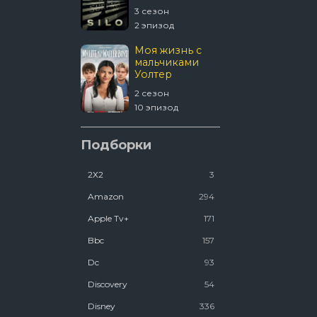
4 сезон
3 сезон
 эпизод
2 эпизод
1670
Моя жизнь с
мальчиками
Уолтер
 сезон
2 сезон
8 эпизод
10 эпизод
Шугар
Подборки
2Х2
3
2 сезон
2 эпизод
Amazon
294
Apple Tv+
171
Bbc
157
Dc
93
Discovery
54
Disney
336