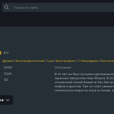
- 6.0
Драма
/
Биографический
/
Сша
/
Биографии
/
С Наградами
/
Биогра
2003
Описание
США
В 14 лет он был лучшим картежнико
мрачных закоулках Нью-Йорка. В 20
SD
отчаянный гений бежал в Лас-Вегас
мафии и долгов. Там он стал самым
чемпионом мира по игре в покер, а
вскоре потерял все. Стю Ангер тас
свою жизнь, как карты, ведь карты б
ее
всей его жизнью.По сей день в
подпольных клубах и на престижны
турнирах ходят легенды о том, как п