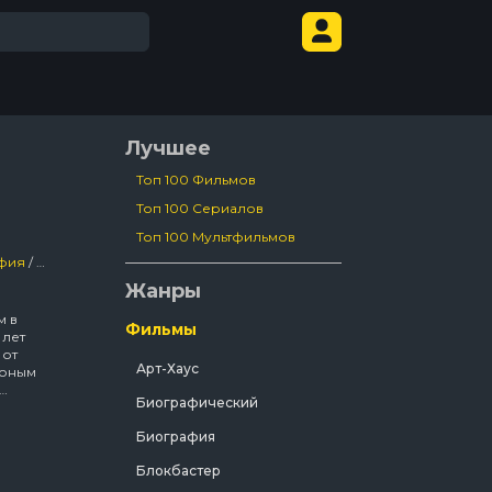
Лучшее
Топ 100 Фильмов
Топ 100 Сериалов
Топ 100 Мультфильмов
фия
/
Фильмы
Жанры
м в
Фильмы
 лет
 от
Арт-Хаус
 юным
Биографический
овал
ыли
Биография
х
Блокбастер
ав на