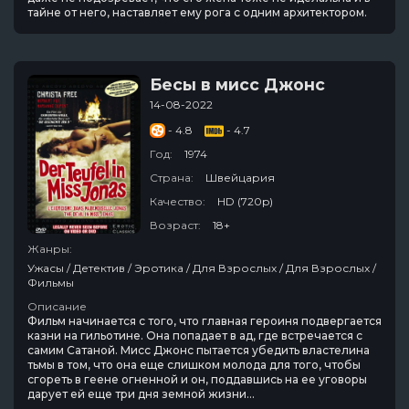
тайне от него, наставляет ему рога с одним архитектором.
Бесы в мисс Джонс
14-08-2022
- 4.8
- 4.7
Год:
1974
Страна:
Швейцария
Качество:
HD (720p)
Возраст:
18+
Жанры:
Ужасы / Детектив / Эротика / Для Взрослых / Для Взрослых /
Фильмы
Описание
Фильм начинается с того, что главная героиня подвергается
казни на гильотине. Она попадает в ад, где встречается с
самим Сатаной. Мисс Джонс пытается убедить властелина
тьмы в том, что она еще слишком молода для того, чтобы
сгореть в геене огненной и он, поддавшись на ее уговоры
дарует ей еще три дня земной жизни...