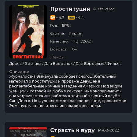
Проституция
14-08-2022
- 4.7
- 4.4
Год:
1978
Страна:
Италия
Качество:
HD (720p)
Возраст:
18+
Жанры:
Драма / Эротика / Для Взрослых / Для Взрослых / Фильмы
Описание
Журналистка Эммануэль собирает сногсшибательный
материал о проституции и продаже девушек в
респектабельные ночные заведения Америки.Под видом
женщины, готовой на любые сексуальные эксперименты,
она устраивается «на работу» в элитный закрытый клуб в
Сан-Диего. Но журналистское расследование, проводимое
Эммануэль, становится слишком рискованным.
Страсть к вуду
14-08-2022