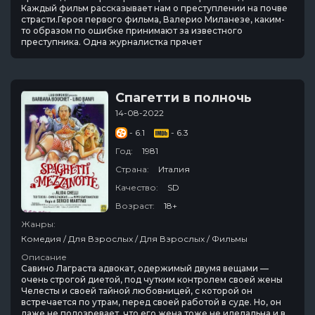
Каждый фильм рассказывает нам о преступлении на почве
страсти.Героя первого фильма, Валерио Миланезе, каким-
то образом по ошибке принимают за известного
преступника. Одна журналистка прячет
Спагетти в полночь
14-08-2022
- 6.1
- 6.3
Год:
1981
Страна:
Италия
Качество:
SD
Возраст:
18+
Жанры:
Комедия / Для Взрослых / Для Взрослых / Фильмы
Описание
Савино Лаграста адвокат, одержимый двумя вещами —
очень строгой диетой, под чутким контролем своей жены
Челесты и своей тайной любовницей, с которой он
встречается по утрам, перед своей работой в суде. Но, он
даже не подозревает, что его жена тоже не иделальна и в