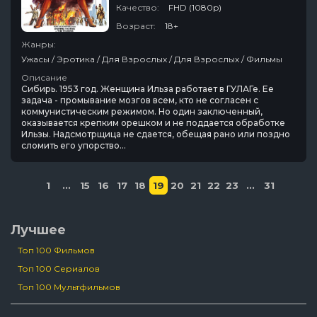
Качество:
FHD (1080p)
Возраст:
18+
Жанры:
Ужасы / Эротика / Для Взрослых / Для Взрослых / Фильмы
Описание
Сибирь. 1953 год. Женщина Ильза работает в ГУЛАГе. Ее
задача - промывание мозгов всем, кто не согласен с
коммунистическим режимом. Но один заключенный,
оказывается крепким орешком и не поддается обработке
Ильзы. Надсмотрщица не сдается, обещая рано или поздно
сломить его упорство...
1
...
15
16
17
18
19
20
21
22
23
...
31
Лучшее
Топ 100 Фильмов
Топ 100 Сериалов
Топ 100 Мультфильмов