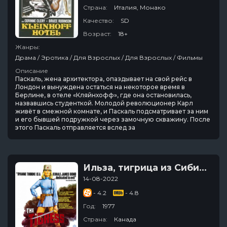
Страна:
Италия, Монако
Качество:
SD
Возраст:
18+
Жанры:
Драма / Эротика / Для Взрослых / Для Взрослых / Фильмы
Описание
Паскаль, жена архитектора, опаздывает на свой рейс в
Лондон и вынуждена остаться на некоторое время в
Берлине, в отеле «Кляйнхофф», где она остановилась,
назвавшись студенткой. Молодой революционер Карл
живёт в смежной комнате, и Паскаль подсматривает за ним
и его бывшей подружкой через замочную скважину. После
этого Паскаль отправляется вслед за
Ильза, тигрица из Сибири
14-08-2022
- 4.2
- 4.8
Год:
1977
Страна:
Канада