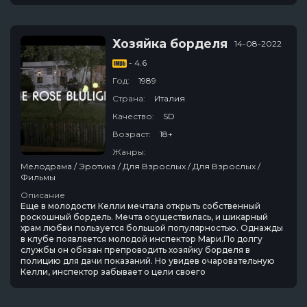
Хозяйка борделя
14-08-2022
- 4.6
Год:
1989
Страна:
Италия
Качество:
SD
Возраст:
18+
Жанры:
Мелодрама / Эротика / Для Взрослых / Для Взрослых /
Фильмы
Описание
Еще в молодости Келли мечтала открыть собственный
роскошный бордель. Мечта осуществилась, и шикарный
храм любви пользуется большой популярностью. Однажды
в клубе появляется молодой инспектор Мари.По долгу
службы он обязан препроводить хозяйку борделя в
полицию для дачи показаний. Но увидев очаровательную
Келли, инспектор забывает о цели своего