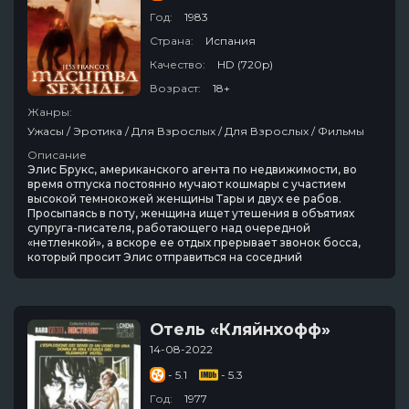
Год:
1983
Страна:
Испания
Качество:
HD (720p)
Возраст:
18+
Жанры:
Ужасы / Эротика / Для Взрослых / Для Взрослых / Фильмы
Описание
Элис Брукс, американского агента по недвижимости, во
время отпуска постоянно мучают кошмары с участием
высокой темнокожей женщины Тары и двух ее рабов.
Просыпаясь в поту, женщина ищет утешения в объятиях
супруга-писателя, работающего над очередной
«нетленкой», а вскоре ее отдых прерывает звонок босса,
который просит Элис отправиться на соседний
Отель «Кляйнхофф»
14-08-2022
- 5.1
- 5.3
Год:
1977