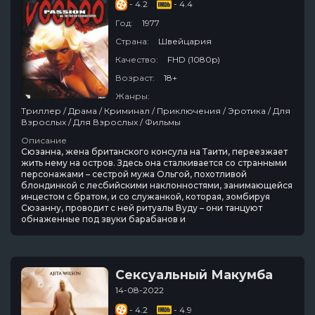
- 4.2
- 4.4
Год:
1977
Страна:
Швейцария
Качество:
FHD (1080p)
Возраст:
18+
Жанры:
Триллер / Драма / Криминал / Приключения / Эротика / Для
Взрослых / Для Взрослых / Фильмы
Описание
Сюзанна, жена британского консула на Таити, переезжает
жить нему на остров. Здесь она сталкивается со странными
персонажами – сестрой мужа Ольгой, похотливой
блондинкой с лесбийскими наклонностями, занимающейся
инцестом с братом, и со служанкой, которая, зомбируя
Сюзанну, проводит с ней ритуалы Вуду – они танцуют
обнаженные под звуки барабанов и
Сексуальный Макумба
14-08-2022
- 4.2
- 4.9