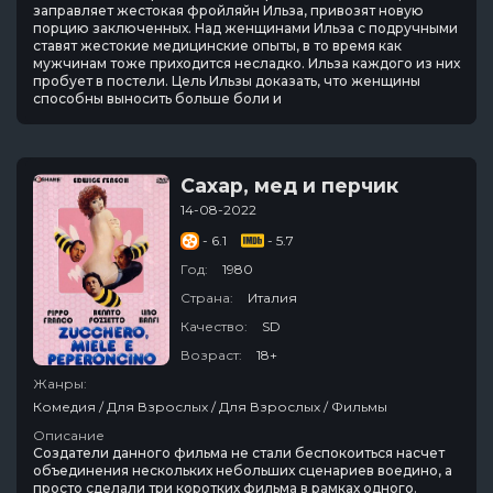
заправляет жестокая фройляйн Ильза, привозят новую
порцию заключенных. Над женщинами Ильза с подручными
ставят жестокие медицинские опыты, в то время как
мужчинам тоже приходится несладко. Ильза каждого из них
пробует в постели. Цель Ильзы доказать, что женщины
способны выносить больше боли и
Сахар, мед и перчик
14-08-2022
- 6.1
- 5.7
Год:
1980
Страна:
Италия
Качество:
SD
Возраст:
18+
Жанры:
Комедия / Для Взрослых / Для Взрослых / Фильмы
Описание
Создатели данного фильма не стали беспокоиться насчет
объединения нескольких небольших сценариев воедино, а
просто сделали три коротких фильма в рамках одного.