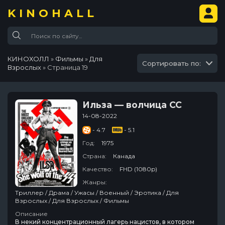
KINOHALL
КИНОХОЛЛ
»
Фильмы
»
Для
Сортировать по:
Взрослых
» Страница 19
Ильза — волчица СС
14-08-2022
- 4.7
- 5.1
Год:
1975
Страна:
Канада
Качество:
FHD (1080p)
Жанры:
Триллер / Драма / Ужасы / Военный / Эротика / Для
Взрослых / Для Взрослых / Фильмы
Описание
В некий концентрационный лагерь нацистов, в котором