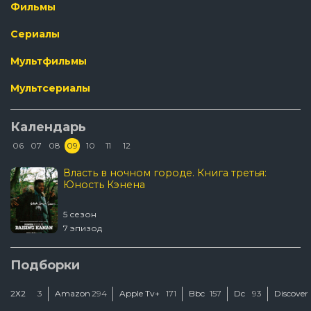
Фильмы
Сериалы
Мультфильмы
Мультсериалы
Календарь
06
07
08
09
10
11
12
Власть в ночном городе. Книга третья:
Юность Кэнена
5 сезон
7 эпизод
Подборки
2Х2
3
Amazon
294
Apple Tv+
171
Bbc
157
Dc
93
Discover