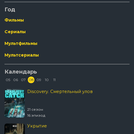
Год
Фильмы
Сериалы
Мультфильмы
Мультсериалы
Календарь
05
06
07
08
09
10
11
Discovery. Смертельный улов
21 сезон
16 эпизод
Укрытие