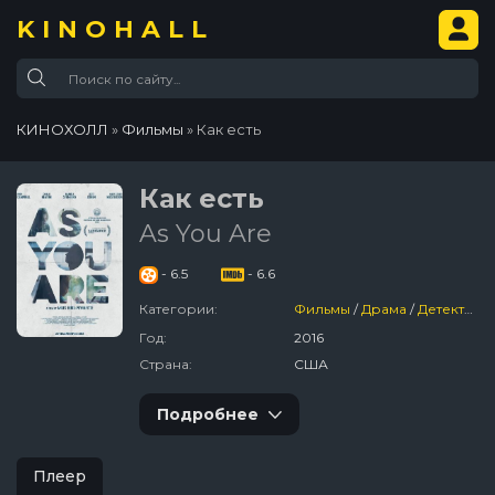
KINOHALL
КИНОХОЛЛ
»
Фильмы
» Как есть
Как есть
As You Are
- 6.5
- 6.6
Категории:
Фильмы
/
Драма
/
Детектив
/
Год:
2016
Страна:
США
Подробнее
Плеер