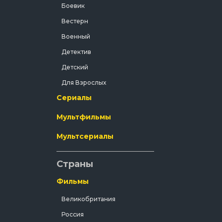
ого
Боевик
дорога
й покой
Вестерн
ни.
Военный
Детектив
Детский
Для Взрослых
Сериалы
Документальный
Драма
Мультфильмы
Зарубежный
Мультсериалы
Исторический
История
Страны
Комедия
Фильмы
Концерт
Великобритания
Короткометражка
Россия
Короткометражный