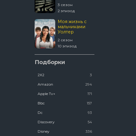
4 сезон
3 сезон
 эпизод
2 эпизод
1670
Моя жизнь с
мальчиками
Уолтер
 сезон
2 сезон
8 эпизод
10 эпизод
Шугар
Подборки
2Х2
3
2 сезон
2 эпизод
Amazon
294
Apple Tv+
171
Bbc
157
Dc
93
Discovery
54
Disney
336