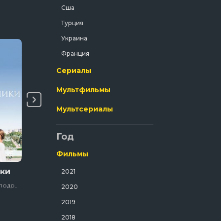
Сша
Криминал
Турция
Мелодрама
Украина
Мистический
Франция
Музыка
Сериалы
Мюзикл
Мультфильмы
Полнометражный
Приключения
Мультсериалы
Путешествия
Год
Развлекательный
Русский
Фильмы
Семейный
ки
Чувствительная и
Лига хранителей
2021
влюбленная
легенд: Тени
Спорт
Фильмы / Драма / Мелодрама / Комедия / 2016
2020
Фильмы / Драма / Зарубежный / Психологические / Сша / 2020
Спортивный
2019
Триллер
2018