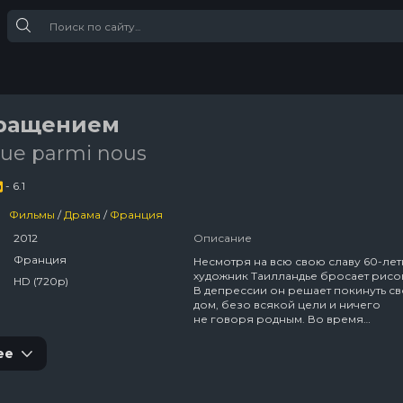
вращением
ue parmi nous
- 6.1
Фильмы
/
Драма
/
Франция
2012
Описание
Франция
Несмотря на всю свою славу 60-ле
художник Таилландье бросает рисов
HD (720p)
В депрессии он решает покинуть с
дом, безо всякой цели и ничего
не говоря родным. Во время
его странствий происходит странна
встреча с предоставленной самой 
ее
девушкой-подростком Мэрилу,
от которой отказалась её мать. Све
судьбой потерявшейся девушке