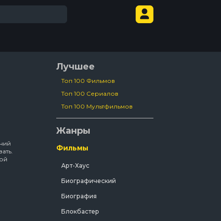
Лучшее
Топ 100 Фильмов
Топ 100 Сериалов
Топ 100 Мультфильмов
Жанры
тний
Фильмы
ать.
вой
Арт-Хаус
Биографический
я
себе
Биография
дённым
Блокбастер