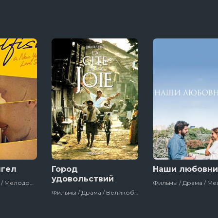
нгел
Город
Наши любовни
удовольствий
Фильмы / Драма / Мелодрама / Зарубежный / Про Любовь / Сша / 2019
Фильмы / Драма / Великобритания / Франция