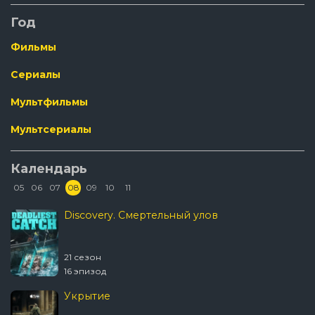
Год
Фильмы
Сериалы
Мультфильмы
Мультсериалы
Календарь
05
06
07
08
09
10
11
Discovery. Смертельный улов
21 сезон
16 эпизод
Укрытие