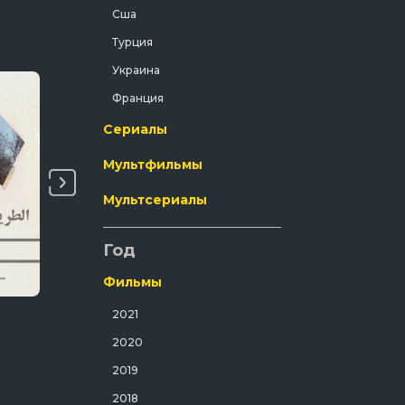
Сша
Криминал
Турция
Мелодрама
Украина
Мистический
Франция
Музыка
Сериалы
Мюзикл
Мультфильмы
Полнометражный
Приключения
Мультсериалы
Путешествия
Год
Развлекательный
Русский
Фильмы
Семейный
Натали
Мариус
2021
Спорт
Фильмы / Мелодрама / Для Взрослых
Фильмы / Драма / Франци
2020
Спортивный
2019
Триллер
2018