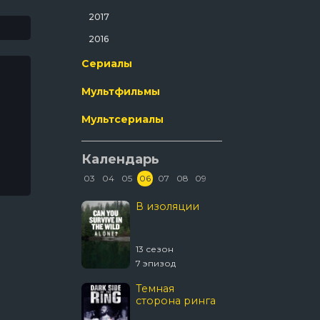
Ужасы
2017
Фантастика
2016
Фильм-Нуар
Сериалы
Фэнтези
Мультфильмы
Эротика
Мультсериалы
Календарь
03
04
05
06
07
08
09
Колин из
В изоляции
Древни
бухгалтерии
пришел
 сезон
13 сезон
20 сезон
8 эпизод
7 эпизод
20 эпизо
Темная
Звёздны
сторона ринга
Странн
новые 