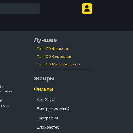
Лучшее
Топ 100 Фильмов
Топ 100 Сериалов
Топ 100 Мультфильмов
Жанры
ая
Фильмы
парнем
Арт-Хаус
ой
тью,
Биографический
н,
Биография
е
Блокбастер
рой