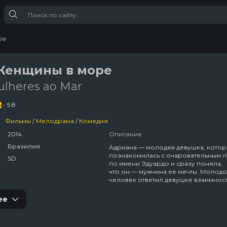
ре
 Женщины в море
Mulheres ao Mar
- 5.8
Фильмы
/
Мелодрама
/
Комедия
2014
Описание
Бразилия
Адриана — молодая девушка, котор
познакомилась с очаровательным 
SD
по имени Эдуардо и сразу поняла,
что он — мужчина ее мечты. Молод
человек ответил девушке взаимнос
и между ними начался бурный рома
который, как казалось, продлится
ее
всю жизнь. Однако через некоторо
время Эдуардо бросает ее и уходит
к более молодой красотке, с кото