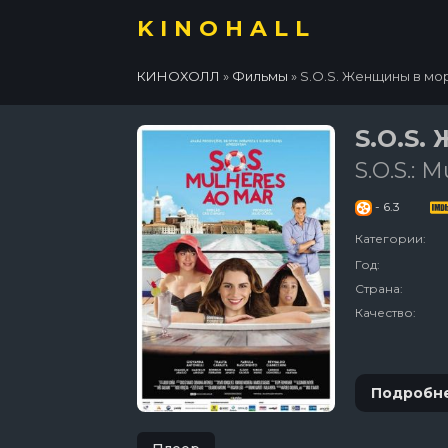
KINOHALL
КИНОХОЛЛ
»
Фильмы
» S.O.S. Женщины в мо
S.O.S.
S.O.S.: 
- 6.3
Категории:
Год:
Страна:
Качество:
Подробн