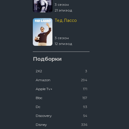
3 сезон
4 сезон
21 эпизод
2 эпизод
Тед Лассо
1670
3 сезон
2 сезон
12 эпизод
8 эпизод
Ковчег
Подборки
2Х2
3
2 сезон
12 эпизод
Amazon
294
Люди Икс ’97
Apple Tv+
171
Bbc
157
2 сезон
Dc
93
7 эпизод
Discovery
54
Disney
336