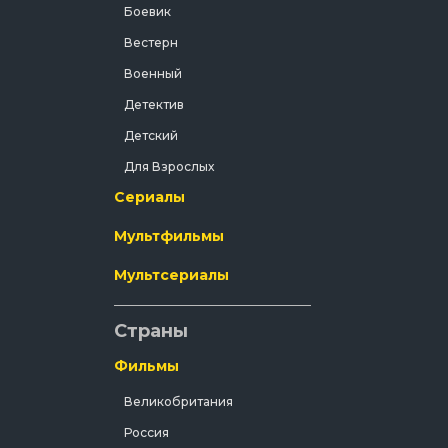
Боевик
ваться
риана
Вестерн
сив
.
Военный
ачинает
Детектив
лепые
Детский
Для Взрослых
Сериалы
Документальный
Драма
Мультфильмы
Зарубежный
Мультсериалы
Исторический
История
Страны
Комедия
Фильмы
Концерт
Великобритания
Короткометражка
Россия
Короткометражный