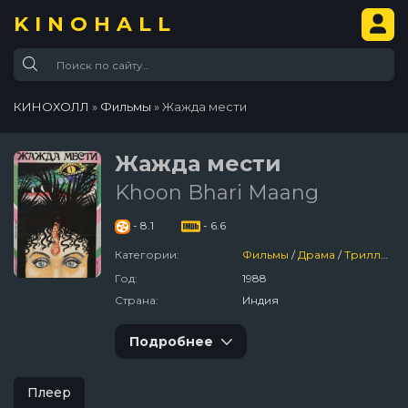
KINOHALL
КИНОХОЛЛ
»
Фильмы
» Жажда мести
Жажда мести
Khoon Bhari Maang
- 8.1
- 6.6
Категории:
Фильмы
/
Драма
/
Триллер
/
Год:
1988
Страна:
Индия
Подробнее
Плеер