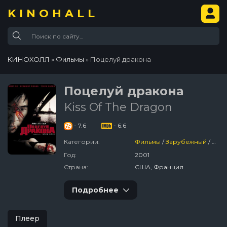
KINOHALL
КИНОХОЛЛ
»
Фильмы
» Поцелуй дракона
Поцелуй дракона
Kiss Of The Dragon
- 7.6
- 6.6
Категории:
Фильмы
/
Зарубежный
/
Три
Год:
2001
Страна:
США, Франция
Подробнее
Плеер