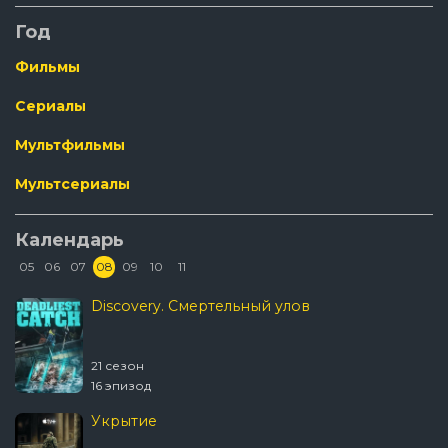
Год
Фильмы
Сериалы
Мультфильмы
Мультсериалы
Календарь
05
06
07
08
09
10
11
Discovery. Смертельный улов
21 сезон
16 эпизод
Укрытие