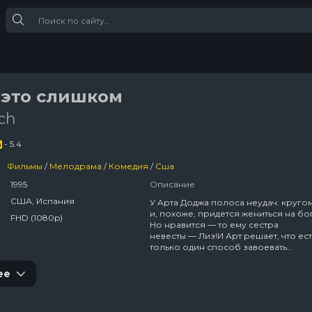
 это слишком
ch
- 5.4
Фильмы
/
Мелодрама
/
Комедия
/
Сша
1995
Описание
США, Испания
У Арта Доджа полоса неудач: круго
и, похоже, придется жениться на бо
FHD (1080p)
Но нравится — то ему сестра
невесты — Лиз!И Арт решает, что ест
только один способ завоевать
ее сердце — стать другим человеко
Совсем другим, например, братом-
ее
близнецом Бартом! Проблема толь
в том, что сестры живут в одном дом