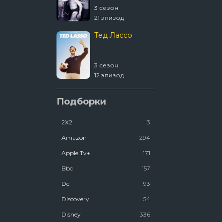
3 сезон
4 сезон
21 эпизод
2 эпизод
Тед Лассо
1670
3 сезон
2 сезон
12 эпизод
8 эпизод
Ковчег
Подборки
2Х2
3
2 сезон
12 эпизод
Amazon
294
Люди Икс ’97
Apple Tv+
171
Bbc
157
2 сезон
Dc
93
7 эпизод
Discovery
54
Disney
336