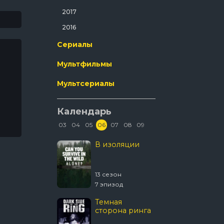
Ужасы
2017
Фантастика
2016
Фильм-Нуар
Сериалы
Фэнтези
Мультфильмы
Эротика
Мультсериалы
Календарь
03
04
05
06
07
08
09
Колин из
В изоляции
Древни
бухгалтерии
пришел
 сезон
13 сезон
20 сезон
8 эпизод
7 эпизод
20 эпизо
Темная
Звёздны
сторона ринга
Странн
новые 