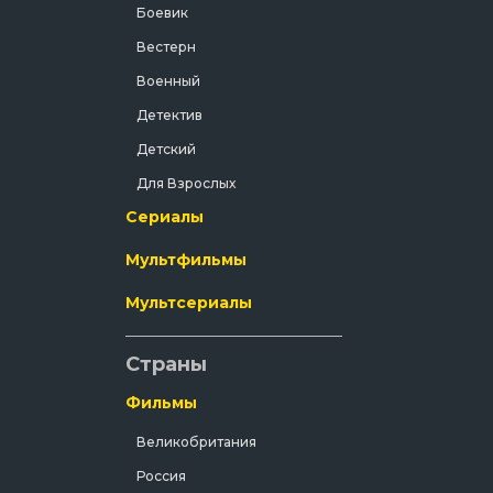
Боевик
Вестерн
Военный
Детектив
Детский
Для Взрослых
Сериалы
Документальный
Драма
Мультфильмы
Зарубежный
Мультсериалы
Исторический
История
Страны
Комедия
Фильмы
Концерт
Великобритания
Короткометражка
Россия
Короткометражный