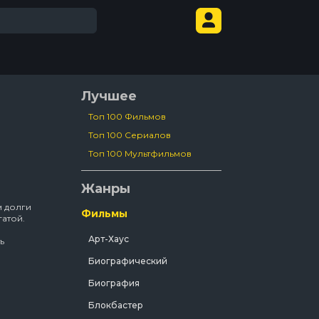
Лучшее
Топ 100 Фильмов
Топ 100 Сериалов
Топ 100 Мультфильмов
Жанры
м долги
Фильмы
гатой.
Арт-Хаус
ь
Биографический
м!
Биография
ко
е….
Блокбастер