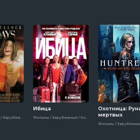
Ибица
Охотница: Рун
мертвых
Фильмы / Драма / Зарубежный / Комедия / Для Молодёжи / Сша
Фильмы / Зарубежный / Комедия / Франция / 2019