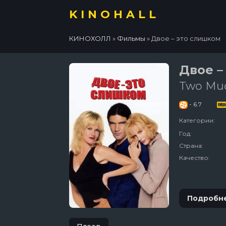
KINOHALL
КИНОХОЛЛ
»
Фильмы
» Двое – это слишком
Двое –
Two Mu
- 6.7
Категории:
Год:
Страна:
Качество:
Подробн