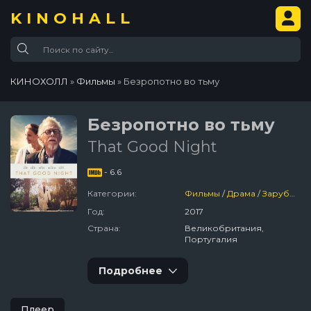
KINOHALL
КИНОХОЛЛ
»
Фильмы
» Безропотно во тьму
Безропотно во тьму
That Good Night
- 6.6
Категории:
Фильмы
/
Драма
/
Зарубежный
Год:
2017
Страна:
Великобритания,
Португалия
Подробнее
Плеер