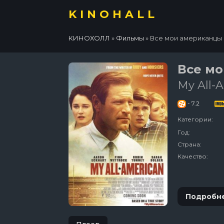
KINOHALL
КИНОХОЛЛ
»
Фильмы
» Все мои американцы
Все м
My All-
- 7.2
Категории:
Год:
Страна:
Качество:
Подробн