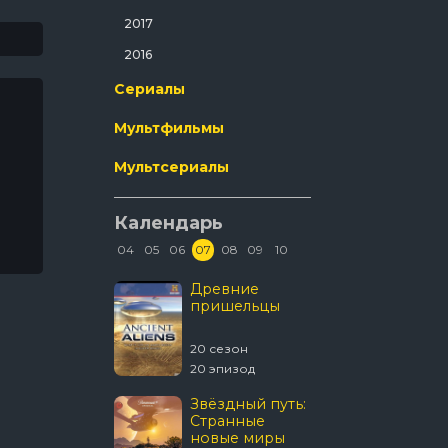
Ужасы
2017
Фантастика
2016
Фильм-Нуар
Сериалы
Фэнтези
Мультфильмы
Эротика
Мультсериалы
Календарь
04
05
06
07
08
09
10
В изоляции
Древние
Discover
пришельцы
Смерте
улов
3 сезон
20 сезон
21 сезон
 эпизод
20 эпизод
16 эпизод
Темная
Звёздный путь:
Укрыти
сторона ринга
Странные
новые миры