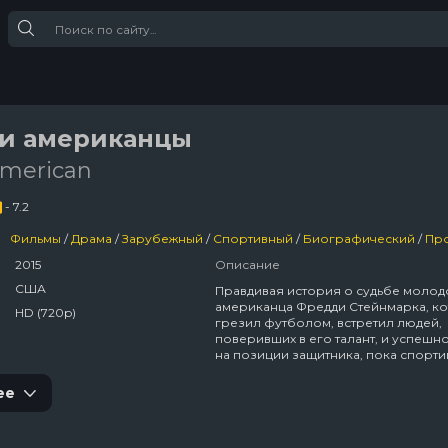
ои американцы
American
- 7.2
Фильмы
/
Драма
/
Зарубежный
/
Спортивный
/
Биографический
/
Про 
2015
Описание
США
Правдивая история о судьбе молод
американца Фредди Стейнмарка, к
HD (720p)
грезил футболом, встретил людей,
поверивших в его талант, и успешн
на позиции защитника, пока спорти
травма не перевернула его жизнь.
ее