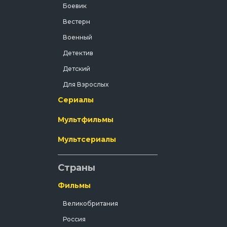
Боевик
Вестерн
Военный
Детектив
Детский
Для Взрослых
Сериалы
Документальный
Драма
Мультфильмы
Зарубежный
Мультсериалы
Исторический
История
Страны
Комедия
Фильмы
Концерт
Великобритания
Короткометражка
Россия
Короткометражный