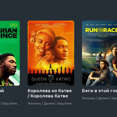
ий
Королева из Катве
Беги в этой го
/ Королева Катве
Фильмы / Драма / Зарубежный / Триллер / Сша / 2018
Фильмы / Драма / Зарубежный / Спортивный / Биографический / Disney / Сша / 2016