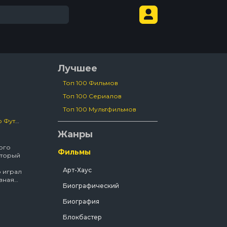
Лучшее
Топ 100 Фильмов
Топ 100 Сериалов
Топ 100 Мультфильмов
Футбол
/
Сша
Жанры
ого
Фильмы
оторый
Арт-Хаус
о играл
вная
Биографический
Биография
Блокбастер