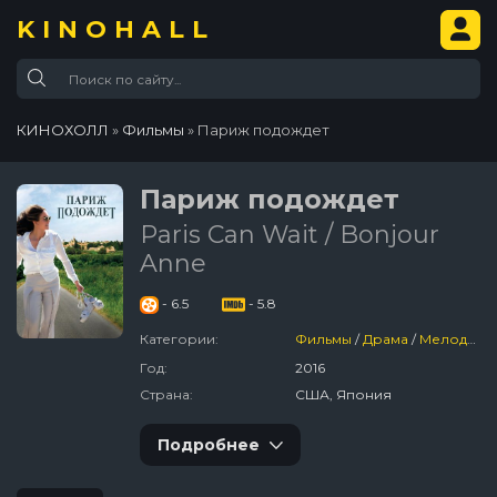
KINOHALL
КИНОХОЛЛ
»
Фильмы
» Париж подождет
Париж подождет
Paris Can Wait / Bonjour
Anne
- 6.5
- 5.8
Категории:
Фильмы
/
Драма
/
Мелодрама
Год:
2016
Страна:
США, Япония
Подробнее